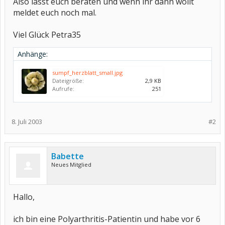
Also lasst euch beraten und wenn ihr dann wollt
meldet euch noch mal.
Viel Glück Petra35
Anhänge:
sumpf_herzblatt_small.jpg
Dateigröße:
2,9 KB
Aufrufe:
251
8. Juli 2003
#2
Babette
Neues Mitglied
Hallo,
ich bin eine Polyarthritis-Patientin und habe vor 6