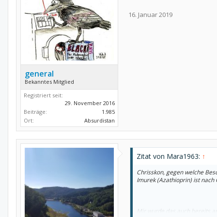
16. Januar 2019
general
Bekanntes Mitglied
Registriert seit:
29. November 2016
Beiträge:
1.985
Ort:
Absurdistan
Zitat von Mara1963:
↑
Chrisskon, gegen welche Besch
Imurek (Azathioprin) ist nach
Mir wurde das auch bereits 