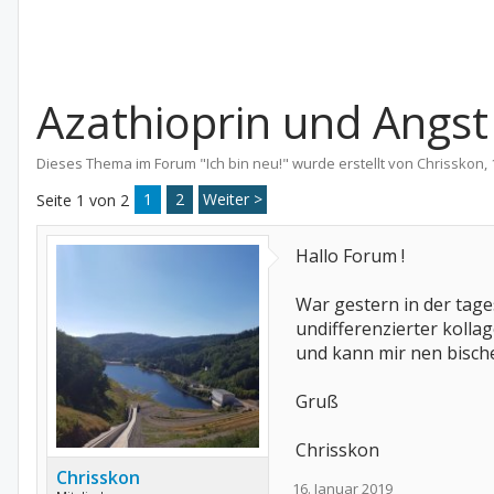
Azathioprin und Angst
Dieses Thema im Forum "
Ich bin neu!
" wurde erstellt von
Chrisskon
,
1
2
Weiter >
Seite 1 von 2
Hallo Forum !
War gestern in der tage
undifferenzierter koll
und kann mir nen bisch
Gruß
Chrisskon
Chrisskon
16. Januar 2019