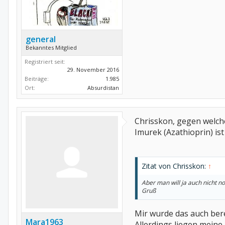
general
Bekanntes Mitglied
Registriert seit:
29. November 2016
Beiträge:
1.985
Ort:
Absurdistan
Chrisskon, gegen welche
Imurek (Azathioprin) is
Zitat von Chrisskon:
↑
Aber man will ja auch nicht n
Gruß
Mir wurde das auch be
Mara1963
Allerdings liegen mei