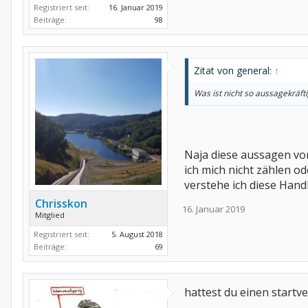
Registriert seit:
16. Januar 2019
Beiträge:
98
Zitat von general:
↑
Was ist nicht so aussagekräfti
Naja diese aussagen von
ich mich nicht zählen od
verstehe ich diese Hand
Chrisskon
16. Januar 2019
Mitglied
Registriert seit:
5. August 2018
Beiträge:
69
hattest du einen startve