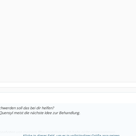
werden soll das bei dir helfen?
 Quensyl meist die nächste Idee zur Behandlung.
angeboten von meinem Rheumatologen, ich habs nicht eingenommen.
Klicke in dieses Feld, um es in vollständiger Größe anzuzeigen.