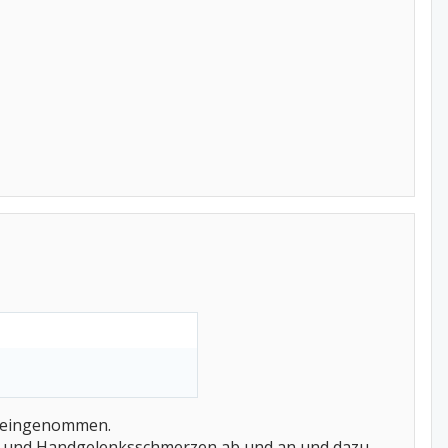
t eingenommen.
l und Handgelenksschmerzen ab und an und dazu