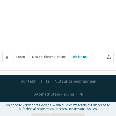
Foren
Neu bei rheuma-online
Ich bin neu!
Kontakt
Hilfe
Nutzungsbedingungen
Datenschutzerklärung
Diese Seite verwendet Cookies. Wenn du dich weiterhin auf dieser Seite
Forum software by XenForo™
aufhältst, akzeptierst du unseren Einsatz von Cookies.
-
Deutsch von xenDach
Some XenForo functionality crafted by
Audentio Design
.