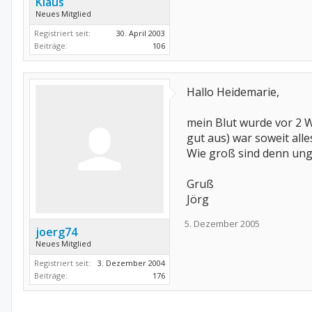
Klaus
Neues Mitglied
Registriert seit:
30. April 2003
Beiträge:
106
Hallo Heidemarie,
mein Blut wurde vor 2 W
gut aus) war soweit all
Wie groß sind denn unge
Gruß
Jörg
5. Dezember 2005
joerg74
Neues Mitglied
Registriert seit:
3. Dezember 2004
Beiträge:
176