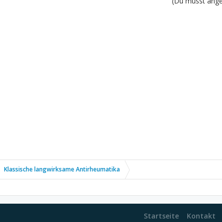
(Du musst angem
Klassische langwirksame Antirheumatika
Startseite
Kontakt