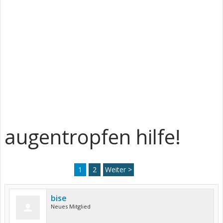
augentropfen hilfe!
1
2
Weiter >
bise
Neues Mitglied