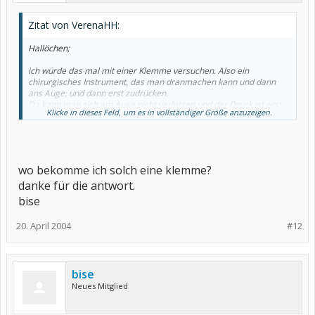
Zitat von VerenaHH:
Hallöchen;
ich würde das mal mit einer Klemme versuchen. Also ein
chirurgisches Instrument, das man dranmachen kann und dann
ans Auge, und dann erst zudrücken.
Da kann man sich am Auge nicht verletzen und der Druck ist erst
Klicke in dieses Feld, um es in vollständiger Größe anzuzeigen.
auf dem Teil wenn man will.
So eine Klemme hat ähnliche "Griffe" wie eine Schere, also mit
zwei Fingern zu bedienen, aber dadurch dass man ja einen langen
"Hebel" hat, müsste das auch mit Rheumaknochen gehen.
wo bekomme ich solch eine klemme?
Gruss
danke für die antwort.
bise
20. April 2004
#12
bise
Neues Mitglied