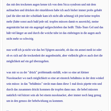
das mit den trockenen augen kenne ich von dem Sicca syndrom und mit dem
aufmachen und drücken der einzeldosen habe ich auch bisher immer probs gehabt
(auf die idee mit der schublade kam ich nicht alle achtung) ich jetzt keine tropfen
mehr (hätte sonst auch bald jede std. tropfen müssen damit es ausreicht), meine
augenärztin hat mir ein augengel aufgeschrieben das heißt: Thilo-Tears Gel und das
hält viel länger an und durch die weiche tube ist das einbringen in die augen auch
nicht mehr so schwirig.
nun weiß ich ja nicht wie das bei
Sjögren aussieht, ob das ein arznei medi ist oder
ob es sich auf die trockenheit der augenbezieht, aber vielleicht gibt es auch dort die
möglichkeit auf ein gel überzugehen.
was mir so zu der "drück" problematik einfällt, wäre so eine art kleiner
Nussknacker wo nach möglichkeit so eine art einsteck behältniss in der dem winkel
sein müsse. in das "behältniss" steckt man dann diese 1 mal dosis pipette rein und
durch das zusammen drückt kommen die tropfen dann raus. die hebel müssten
natürlich viel kürzer sein als bei einem nussknacker, aber immer noch lang genug
um in den genuss der hebelwirkung zu kommen.