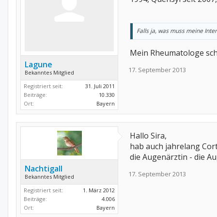
Falls ja, was muss meine Inte
Mein Rheumatologe sch
Lagune
17. September 2013
Bekanntes Mitglied
Registriert seit:
31. Juli 2011
Beiträge:
10.330
Ort:
Bayern
Hallo Sira,
hab auch jahrelang Cor
die Augenärztin - die A
Nachtigall
17. September 2013
Bekanntes Mitglied
Registriert seit:
1. März 2012
Beiträge:
4.006
Ort:
Bayern