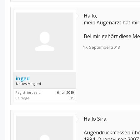
Danke und lg
Sira
Hallo,
mein Augenarzt hat mi
Bei mir gehört diese Me
17. September 2013
inged
Neues Mitglied
Registriert seit:
6. Juli 2010
Beiträge:
535
Hallo Sira,
Augendruckmessen übern
1994, Quensyl seit 2007