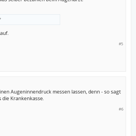
?
auf.
#5
inen Augeninnendruck messen lassen, denn - so sagt
s die Krankenkasse.
#6