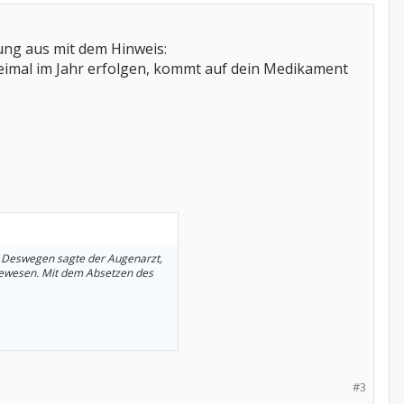
sung aus mit dem Hinweis:
weimal im Jahr erfolgen, kommt auf dein Medikament
en. Deswegen sagte der Augenarzt,
gewesen. Mit dem Absetzen des
nistin auf die Überweisung für
#3