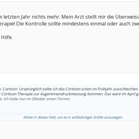
m letzten Jahr nichts mehr. Mein Arzt stellt mir die Überwei
erapie! Die Kontrolle sollte mindestens einmal oder auch z
 Hilfe.
 a. Cortison. Ursprünglich sollte ich das Cortison schon im Frühjahr ausschleich
er Cortison-Therapie zur Augeninnendruckmessung kommen. Das wäre im April 
pt. Ich habe nun im Oktober einen Termin.
nnendruckmessung gehen? Also in welchen Zeitabständen?
Klicke in dieses Feld, um es in vollständiger Größe anzuzeigen.
Untersuchung bei langjähriger Cortison-Therapie? Falls ja, was muss meine Inter
it das so geschieht?
 wöchentlich MTX.