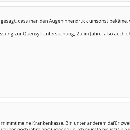
r gesagt, dass man den Augeninnendruck umsonst bekäme,
ssung zur Quensyl-Untersuchung, 2 x im Jahre, also auch o
immt meine Krankenkasse. Bin unter anderem dafür zweima
, vorher noch jahrelang Ciclosporin. Ich musste bis jetzt ni