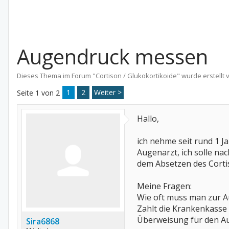
Augendruck messen
Dieses Thema im Forum "
Cortison / Glukokortikoide
" wurde erstellt
1
2
Weiter >
Seite 1 von 2
Hallo,
ich nehme seit rund 1 J
Augenarzt, ich solle n
dem Absetzen des Cortis
Meine Fragen:
Wie oft muss man zur 
Zahlt die Krankenkasse 
Überweisung für den Au
Sira6868