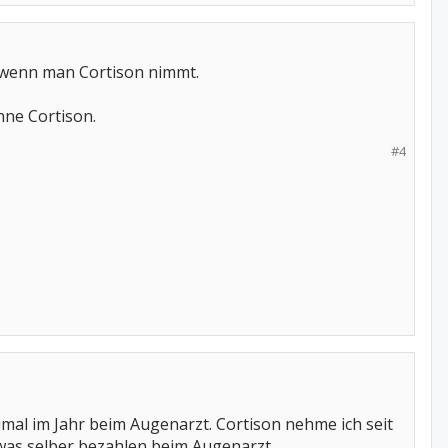
 wenn man Cortison nimmt.
hne Cortison.
#4
l im Jahr beim Augenarzt. Cortison nehme ich seit
e was selber bezahlen beim Augenarzt.