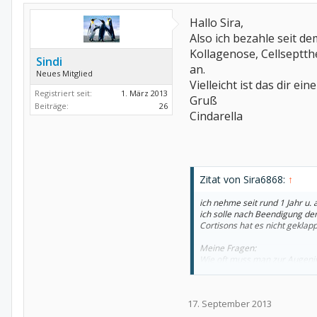
Hallo Sira,
Also ich bezahle seit de
Kollagenose, Cellseptth
Sindi
an.
Neues Mitglied
Vielleicht ist das dir eine
Registriert seit:
1. März 2013
Gruß
Beiträge:
26
Cindarella
Zitat von Sira6868:
↑
ich nehme seit rund 1 Jahr u.
ich solle nach Beendigung d
Cortisons hat es nicht geklap
Meine Fragen:
Wie oft muss man zur Augeni
Zahlt die Krankenkasse diese 
den Augenarzt schreiben, dam
17. September 2013
Neben Cortison spritze ich 1x