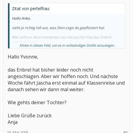
Zitat von pertelfrau:
Hallo Anko,
sieht ja richtig toll aus, was Dein Lege da gepflastert hat.
Wie sieht es denn momentan aus bei Jascha? Hat das Enbrel
angeschlagen?
Klicke in dieses Feld, um es in vollständiger Größe anzuzeigen.
Viele liebe Grüße
Hallo Yvonne,
Yvonne
das Enbrel hat bisher leider noch nicht
angeschlagen. Aber wir hoffen noch. Und nächste
Woche fährt Jascha erst einmal auf Klassenreise und
danach sehen wir dann mal weiter.
Wie gehts deiner Tochter?
Liebe Grüße zurück
Anja
20. Mai 2005
#3