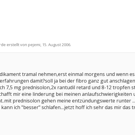
rde erstellt von
pejemi
,
15. August 2006
.
medikament tramal nehmen,erst einmal morgens und wenn es 
erfahrungen damit?soll ja bei der fibro ganz gut anschlagen.
ch 7,5 mg prednisolon,2x rantudil retard und 8-12 tropfen s
schafft mir eine linderung bei meinen anlaufschwierigkeite
ht..mit prednisolon gehen meine entzündungswerte runter ..
ann ich "besser" schlafen....jetzt hoff ich sehr das mir das