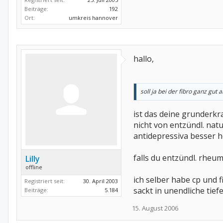
Beiträge:
192
Ort:
umkreis hannover
hallo,
soll ja bei der fibro ganz gut
ist das deine grunderkr
nicht von entzündl. natu
antidepressiva besser he
falls du entzündl. rheum
Lilly
offline
ich selber habe cp und 
Registriert seit:
30. April 2003
sackt in unendliche tief
Beiträge:
5.184
15. August 2006