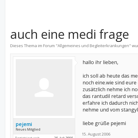
auch eine medi frage
Dieses Thema im Forum "
Allgemeines und Begleiterkrankungen
" wu
hallo ihr lieben,
ich soll ab heute das 
noch eine.wie sind eure 
zusätzlich nehme ich no
das rantudil retard ver
erfahre ich dadurch nic
nehme und vom stangyl k
liebe grüße pejemi
pejemi
Neues Mitglied
15. August 2006
Registriert seit:
25. Juli 2005