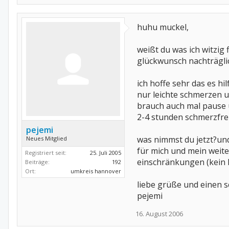
huhu muckel,
weißt du was ich witzig
glückwunsch nachträglich
ich hoffe sehr das es hi
nur leichte schmerzen u
brauch auch mal pause u
2-4 stunden schmerzfrei
pejemi
was nimmst du jetzt?und
Neues Mitglied
für mich und mein weite
Registriert seit:
25. Juli 2005
einschränkungen (kein l
Beiträge:
192
Ort:
umkreis hannover
liebe grüße und einen 
pejemi
16. August 2006