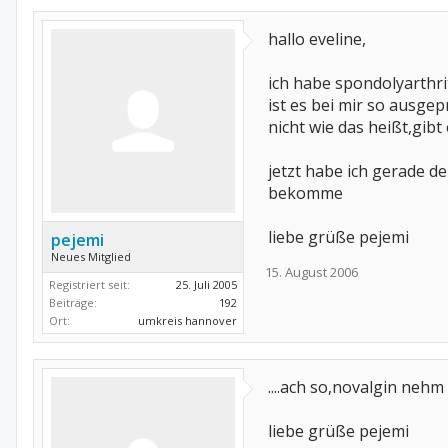
hallo eveline,
ich habe spondolyarthrit
ist es bei mir so ausg
nicht wie das heißt,gib
jetzt habe ich gerade de
bekomme
liebe grüße pejemi
pejemi
Neues Mitglied
15. August 2006
Registriert seit:
25. Juli 2005
Beiträge:
192
Ort:
umkreis hannover
....ach so,novalgin nehm
liebe grüße pejemi