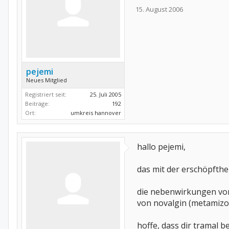
15. August 2006
pejemi
Neues Mitglied
Registriert seit:
25. Juli 2005
Beiträge:
192
Ort:
umkreis hannover
hallo pejemi,
das mit der erschöpfthe
die nebenwirkungen von 
von novalgin (metamizol
hoffe, dass dir tramal b