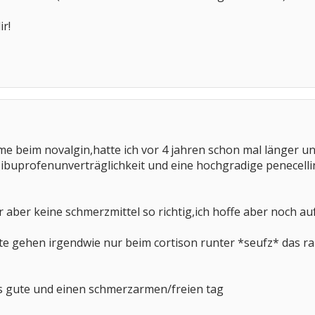
ir!
me beim novalgin,hatte ich vor 4 jahren schon mal länger und
e ibuprofenunverträglichkeit und eine hochgradige penecell
 aber keine schmerzmittel so richtig,ich hoffe aber noch auf
 gehen irgendwie nur beim cortison runter *seufz* das ra
es gute und einen schmerzarmen/freien tag