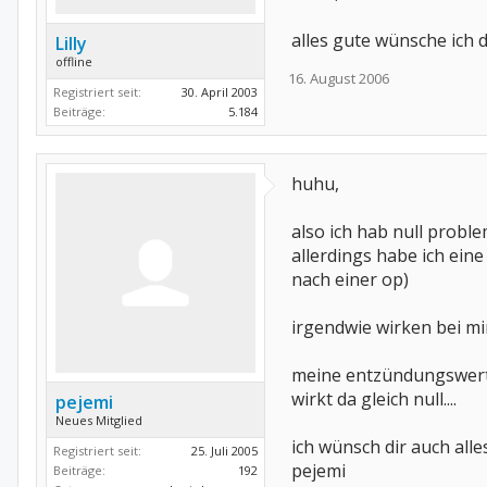
alles gute wünsche ich d
Lilly
offline
16. August 2006
Registriert seit:
30. April 2003
Beiträge:
5.184
huhu,
also ich hab null proble
allerdings habe ich ein
nach einer op)
irgendwie wirken bei mir
meine entzündungswerte
wirkt da gleich null....
pejemi
Neues Mitglied
ich wünsch dir auch all
Registriert seit:
25. Juli 2005
pejemi
Beiträge:
192