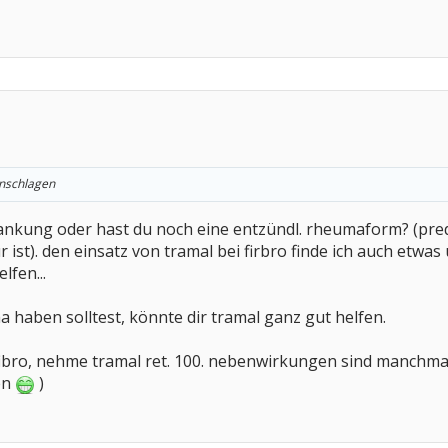
 anschlagen
ankung oder hast du noch eine entzündl. rheumaform? (predn
r ist). den einsatz von tramal bei firbro finde ich auch etwa
lfen...
a haben solltest, könnte dir tramal ganz gut helfen.
fibro, nehme tramal ret. 100. nebenwirkungen sind manchmal
en
)