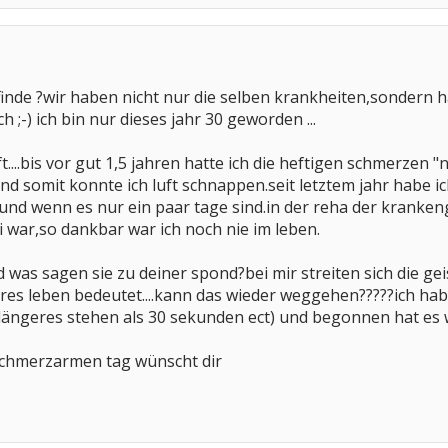
 finde ?wir haben nicht nur die selben krankheiten,sonder
 ;-) ich bin nur dieses jahr 30 geworden ...
lft....bis vor gut 1,5 jahren hatte ich die heftigen schmerzen 
nd somit konnte ich luft schnappen.seit letztem jahr habe i
nd wenn es nur ein paar tage sind.in der reha der kranken
 war,so dankbar war ich noch nie im leben.
 was sagen sie zu deiner spond?bei mir streiten sich die ge
res leben bedeutet....kann das wieder weggehen?????ich hab e
ängeres stehen als 30 sekunden ect) und begonnen hat es wo
schmerzarmen tag wünscht dir