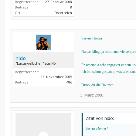
Registriert seit:
27. Februar 2008
Beiträge:
8
Ort:
Österreich
Servus Homer!
Na das klingt ja schon mal vielversp
nido
"Luxusweibchen" aus Nö
Er scheint ja sehr engagiert zu sein un
Registriert seit:
Ich bin schon gespannt, was alles rau
16. November 2005
Beiträge:
486
Drück dir die Daumen
5. März 2008
Zitat von nido:
↑
Servus Homer!