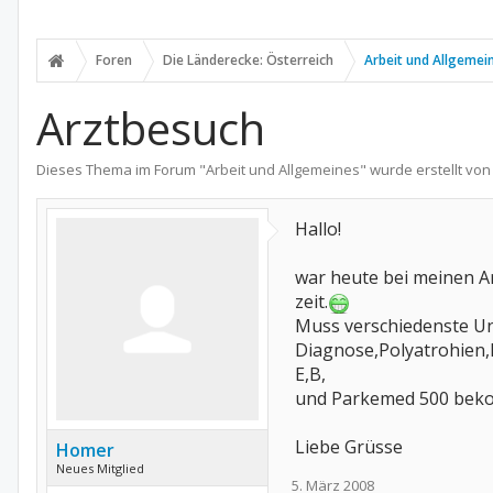
Foren
Die Länderecke: Österreich
Arbeit und Allgemei
Arztbesuch
Dieses Thema im Forum "
Arbeit und Allgemeines
" wurde erstellt vo
Hallo!
war heute bei meinen Ar
zeit.
Muss verschiedenste Un
Diagnose,Polyatrohien,
E,B,
und Parkemed 500 bekom
Liebe Grüsse
Homer
Neues Mitglied
5. März 2008