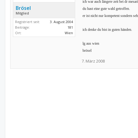
ich war auch längere zeit bei dr mesa
Brösel
du hast eine gute wahl getroffen.
Mitglied
er ist nicht nur kompetent sondern sehr
Registriert seit:
3. August 2004
Beiträge:
181
ich denke du bist in guten händen.
Ort:
Wien
lg aus wien
brösel
7. März 2008