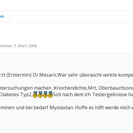
nes
n
Homer
,
5. März 2008
.
zt (Erstermin) Dr.Mesaric.War sehr überascht wirkte kompe
tersuchungen machen ,Knochendichte,Mrt, Oberbauchsonogr
Diabetes Typ2,
Soll nach dem ich Testergebnisse 
men und bei bedarf Myolastan. Hoffe es hilft werde mich 