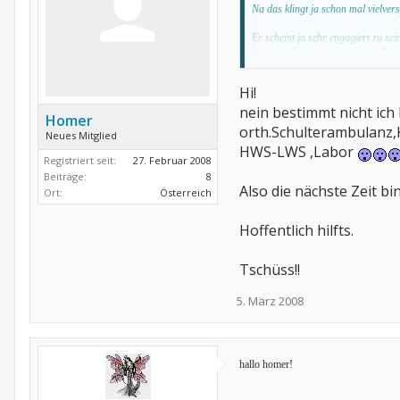
Na das klingt ja schon mal vielve
Er scheint ja sehr engagiert zu sei
Ich bin schon gespannt, was alles
Drück dir die Daumen
Hi!
nein bestimmt nicht ic
Homer
orth.Schulterambulanz
Neues Mitglied
HWS-LWS ,Labor
Registriert seit:
27. Februar 2008
Beiträge:
8
Also die nächste Zeit bi
Ort:
Österreich
Hoffentlich hilfts.
Tschüss!!
5. März 2008
hallo homer!