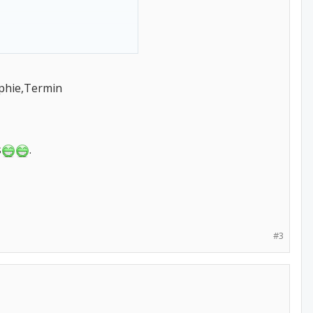
phie,Termin
s
.
#3