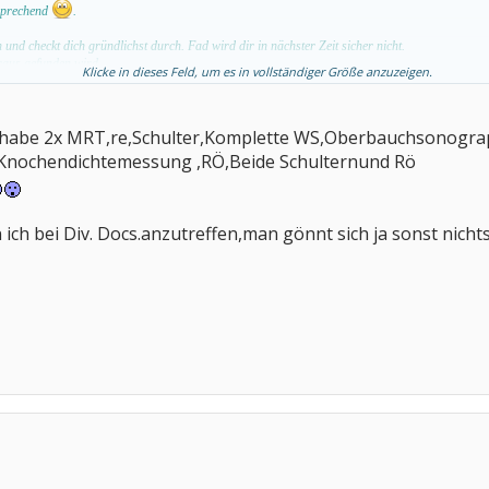
rsprechend
.
n und checkt dich gründlichst durch. Fad wird dir in nächster Zeit sicher nicht.
 raus gefunden wird.
Klicke in dieses Feld, um es in vollständiger Größe anzuzeigen.
h habe 2x MRT,re,Schulter,Komplette WS,Oberbauchsonogra
,Knochendichtemessung ,RÖ,Beide Schulternund Rö
n ich bei Div. Docs.anzutreffen,man gönnt sich ja sonst nicht