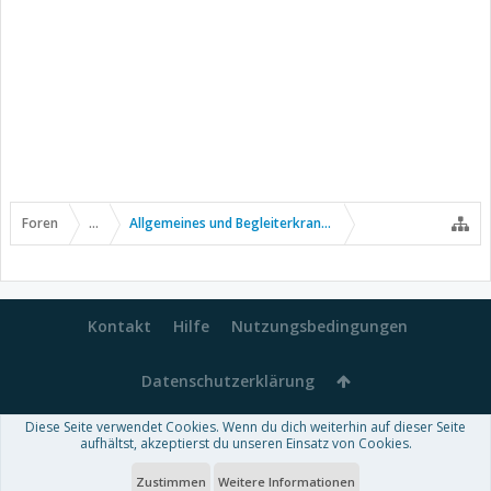
Foren
...
Allgemeines und Begleiterkrankungen
Kontakt
Hilfe
Nutzungsbedingungen
Datenschutzerklärung
Diese Seite verwendet Cookies. Wenn du dich weiterhin auf dieser Seite
Forum software by XenForo™
aufhältst, akzeptierst du unseren Einsatz von Cookies.
-
Deutsch von xenDach
Some XenForo functionality crafted by
Audentio Design
.
Theme designed by
ThemeHouse
.
Zustimmen
Weitere Informationen