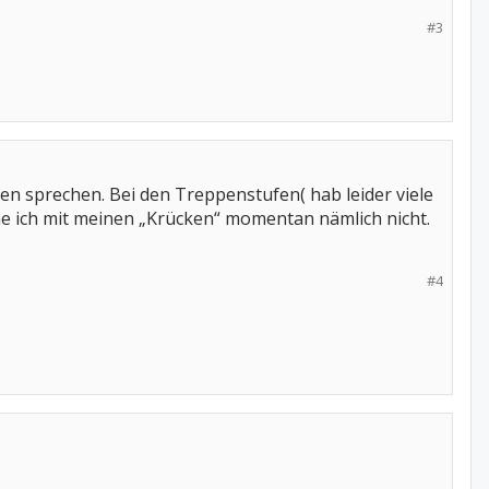
#3
n sprechen. Bei den Treppenstufen( hab leider viele
komme ich mit meinen „Krücken“ momentan nämlich nicht.
#4