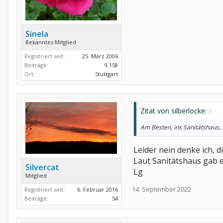
Sinela
Bekanntes Mitglied
Registriert seit:
25. März 2006
Beiträge:
9.158
Ort:
Stuttgart
Zitat von silberlocke:
↑
Am Besten, ins Sanitätshaus, 
Leider nein denke ich, d
Laut Sanitätshaus gab e
Silvercat
Lg
Mitglied
14. September 2022
Registriert seit:
6. Februar 2016
Beiträge:
54