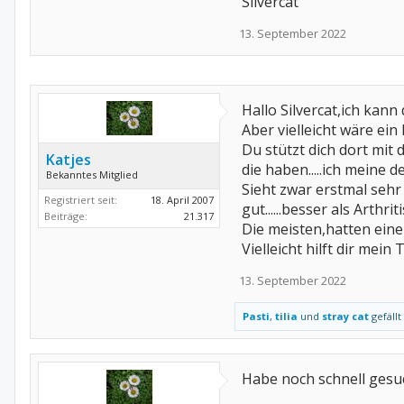
Silvercat
13. September 2022
Hallo Silvercat,ich kann
Aber vielleicht wäre ei
Du stützt dich dort mit
Katjes
die haben.....ich meine d
Bekanntes Mitglied
Sieht zwar erstmal sehr
Registriert seit:
18. April 2007
gut......besser als Arthri
Beiträge:
21.317
Die meisten,hatten ein
Vielleicht hilft dir mein T
13. September 2022
Pasti
,
tilia
und
stray cat
gefällt
Habe noch schnell gesu