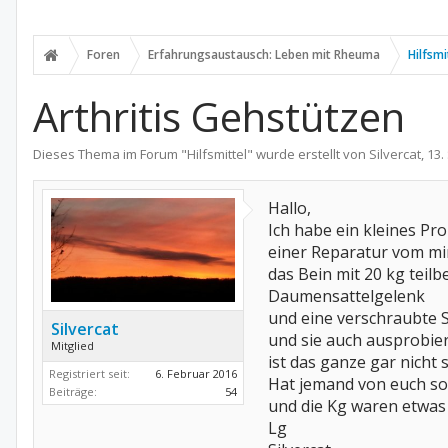
Foren
Erfahrungsaustausch: Leben mit Rheuma
Hilfsmi
Arthritis Gehstützen
Dieses Thema im Forum "
Hilfsmittel
" wurde erstellt von
Silvercat
,
13.
Hallo,
Ich habe ein kleines Pro
einer Reparatur vom min
das Bein mit 20 kg tei
Daumensattelgelenk
und eine verschraubte S
Silvercat
und sie auch ausprobier
Mitglied
ist das ganze gar nicht 
Registriert seit:
6. Februar 2016
Hat jemand von euch sol
Beiträge:
54
und die Kg waren etwas
Lg