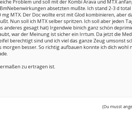
leiche Problem und soll mit der Kombi Arava und MTX anfan
 BmNebenwirkungen absetzten mußte. Ich stand 2-3 d total 
 mg MTX. Der Doc wollte erst mit Glod kombinieren, aber da 
ßt. Nun soll ich MTX selber spritzen. Ich soll aber jeden T
was anderes gesagt hat) Irgendwie binich ganz schön deprimie
ubt, war der Meinung ist sicher ein Irrtum. Da jetzt die Med
el berechtigt sind und ich viel das ganze Zeug umsonst sc
rds morgen besser. So richtig aufbauen konnte ich dich wohl ni
ade.
ermaßen zu ertragen ist.
(Du musst angem