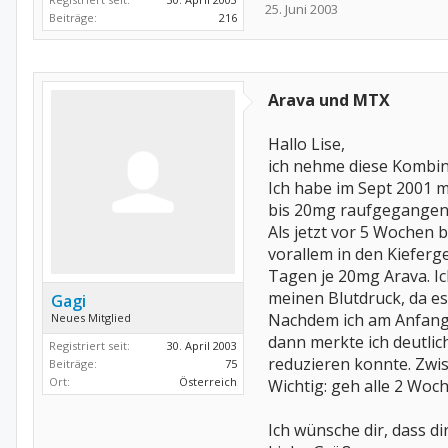
25. Juni 2003
Beiträge:
216
Arava und MTX
Hallo Lise,
ich nehme diese Kombin
Ich habe im Sept 2001 m
bis 20mg raufgegangen.
Als jetzt vor 5 Wochen 
vorallem in den Kiefer
Tagen je 20mg Arava. Ich
meinen Blutdruck, da es
Gagi
Nachdem ich am Anfang d
Neues Mitglied
dann merkte ich deutlic
Registriert seit:
30. April 2003
reduzieren konnte. Zwi
Beiträge:
75
Ort:
Österreich
Wichtig: geh alle 2 Woc
Ich wünsche dir, dass 