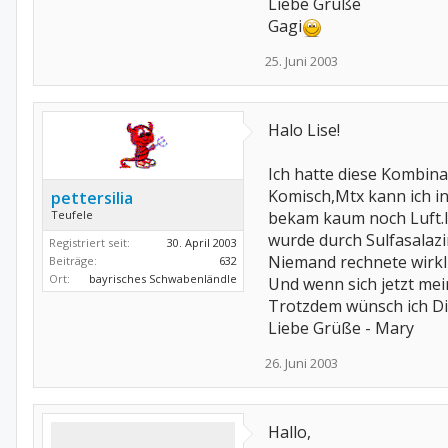
Liebe Grüße
Gagi
25. Juni 2003
Halo Lise!
Ich hatte diese Kombina
Komisch,Mtx kann ich in
pettersilia
Teufele
bekam kaum noch Luft.I
wurde durch Sulfasalazi
Registriert seit:
30. April 2003
Niemand rechnete wirkli
Beiträge:
632
Ort:
bayrisches Schwabenländle
Und wenn sich jetzt mei
Trotzdem wünsch ich Dir
Liebe Grüße - Mary
26. Juni 2003
Hallo,