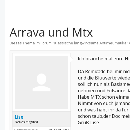
Arrava und Mtx
Dieses Thema im Forum "
Klassische langwirksame Antirheumatika
"
Ich brauche mal eure Hil
Da Remicade bei mir nic
und die Blutwerte wiede
soll ich nun als Basis
nehmen und Folsäure d
Habe MTX schon einmal
Nimmt von euch jemand
und was habt ihr da für
schon taub,der Doc mein
Lise
Gruß Lise
Neues Mitglied
Registriert seit:
30. April 2003