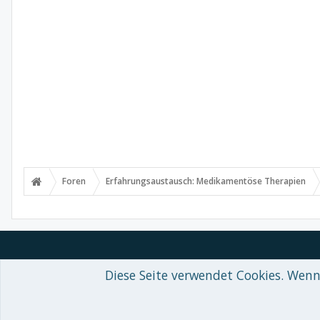
Foren
Erfahrungsaustausch: Medikamentöse Therapien
Diese Seite verwendet Cookies. Wenn 
Forum software by XenForo™
© 2010-2018 XenForo Ltd.
-
Deutsch von
Some XenForo functionality crafted by
Audentio Design
.
Theme designed by
ThemeHouse
.