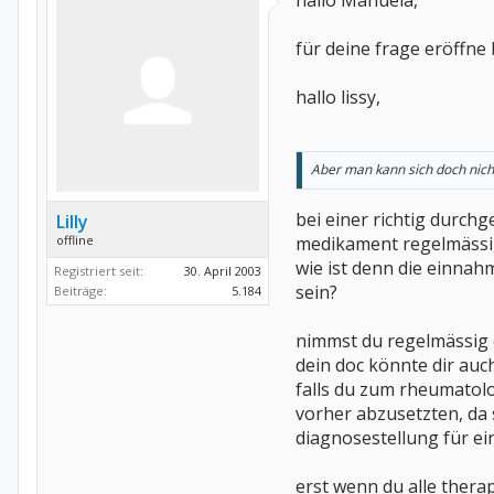
hallo Manuela,
für deine frage eröffne 
hallo lissy,
Aber man kann sich doch nicht 
bei einer richtig durch
Lilly
offline
medikament regelmässig,
wie ist denn die einnahm
Registriert seit:
30. April 2003
sein?
Beiträge:
5.184
nimmst du regelmässig 
dein doc könnte dir auch
falls du zum rheumatolo
vorher abzusetzten, da 
diagnosestellung für eini
erst wenn du alle thera