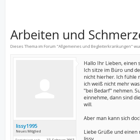
Arbeiten und Schmerz
Dieses Thema im Forum "
Allgemeines und Begleiterkrankungen
" wu
Hallo Ihr Lieben, eine
Ich sitze im Büro und de
nicht hierher. Ich füh
ich weiß nicht mehr was
"bei Bedarf" nehmen. Sup
einnehme, dann sind di
will.
Aber man kann sich doch 
lissy1995
Liebe Grüße und einen 
Neues Mitglied
lissy
Registriert seit:
27. Februar 2007