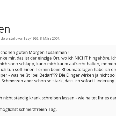
en
rde erstellt von
lissy1995
,
8. März 2007
.
n schönen guten Morgen zusammen !
nke mir, das ist der einzige Ort, wo ich NICHT hingehöre. Ich
le mich sooo schlapp, kann mich kaum aufrecht halten, mom
 ich tun soll. Einen Termin beim Rheumatologen habe ich ers
er - was heißt "bei Bedarf"?? Die Dinger wirken ja nicht so 
e Schmerzen aber schon so stark, dass ich sofort Linderun
nicht ständig krank schreiben lassen - wie haltet Ihr es da
möglichst schmerzfreien Tag,