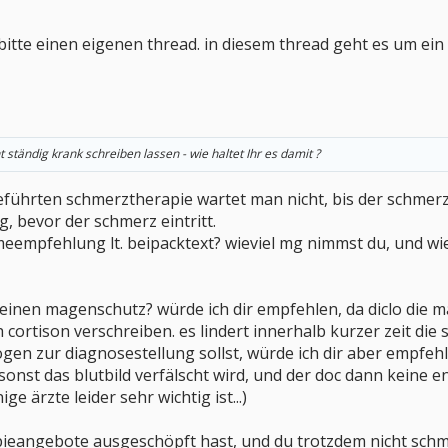
bitte einen eigenen thread. in diesem thread geht es um ein 
ständig krank schreiben lassen - wie haltet Ihr es damit ?
geführten schmerztherapie wartet man nicht, bis der schmer
 bevor der schmerz eintritt.
eempfehlung lt. beipacktext? wieviel mg nimmst du, und wie 
einen magenschutz? würde ich dir empfehlen, da diclo die 
 cortison verschreiben. es lindert innerhalb kurzer zeit die
gen zur diagnosestellung sollst, würde ich dir aber empfe
sonst das blutbild verfälscht wird, und der doc dann keine 
ge ärzte leider sehr wichtig ist...)
pieangebote ausgeschöpft hast, und du trotzdem nicht schme