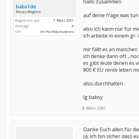
hallo zusammen
babs1de
Neues Mitglied
auf deine frage was tu
Registriert seit:
7. März 2007
Beiträge:
4
also ich kann nur für m
Ort:
im Hochtaunuskreis
ich arbeite in einem gr.
mir fällt es an manchen 
ich denke dann oft ...no
es gibt leute denen es 
800 € EU rente leben m
also..durchhalten
lg babsy
8. März 2007
Danke Euch allen für d
Ja, ich bin sicher dass 