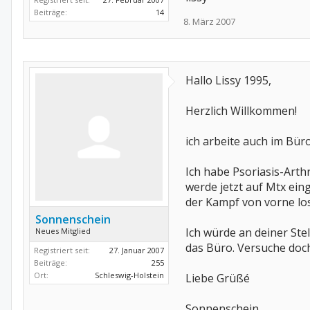
Beiträge:
14
8. März 2007
Hallo Lissy 1995,
Herzlich Willkommen!
ich arbeite auch im Bür
Ich habe Psoriasis-Arth
werde jetzt auf Mtx eing
der Kampf von vorne lo
Sonnenschein
Ich würde an deiner St
Neues Mitglied
das Büro. Versuche doc
Registriert seit:
27. Januar 2007
Beiträge:
255
Ort:
Schleswig-Holstein
Liebe Grüßé
Sonnenschein