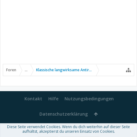
Foren
...
Klassische langwirksame Antirheumatika
Kontakt
Hilfe
Nutzungsbedingungen
Datenschutzerklärung
Diese Seite verwendet Cookies. Wenn du dich weiterhin auf dieser Seite
Forum software by XenForo™
aufhältst, akzeptierst du unseren Einsatz von Cookies.
-
Deutsch von xenDach
Some XenForo functionality crafted by
Audentio Design
.