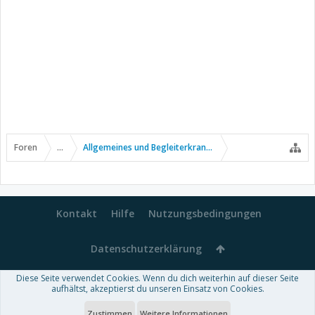
Foren
...
Allgemeines und Begleiterkrankungen
Kontakt
Hilfe
Nutzungsbedingungen
Datenschutzerklärung
Diese Seite verwendet Cookies. Wenn du dich weiterhin auf dieser Seite
Forum software by XenForo™
aufhältst, akzeptierst du unseren Einsatz von Cookies.
-
Deutsch von xenDach
Some XenForo functionality crafted by
Audentio Design
.
Theme designed by
ThemeHouse
.
Zustimmen
Weitere Informationen