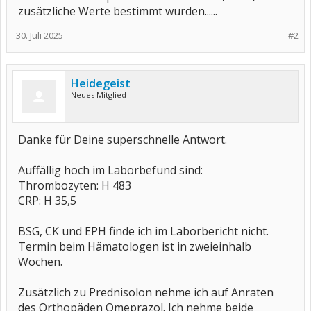
Danke und viele Grüße
zusätzliche Werte bestimmt wurden......
Andreas
30. Juli 2025
#2
Heidegeist
Neues Mitglied
Danke für Deine superschnelle Antwort.
Auffällig hoch im Laborbefund sind:
Thrombozyten: H 483
CRP: H 35,5
BSG, CK und EPH finde ich im Laborbericht nicht.
Termin beim Hämatologen ist in zweieinhalb
Wochen.
Zusätzlich zu Prednisolon nehme ich auf Anraten
des Orthopäden Omeprazol. Ich nehme beide