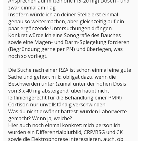
Ansprechen auf mittelhohe (15-20 mg) Dosen - und
Zitat:"Keine Ahnung!" Kein Witz.
zwar einmal am Tag.
Insofern würde ich an deiner Stelle erst einmal
Da sowieso geplant war, den Hausarzt zu wechseln, bot sich der
Zeitpunkt an. Der neue Hausarzt war deutlich informierter und hat
genau so weitermachen, aber gleichzeitig auf ein
nun erstmal eine längerfristige Prednisolon-Therapie
paar ergänzende Untersuchungen drängen.
vorgeschlagen. Ich fange nun wieder mit 25mg an, in zwei Wochen
ist Blutabnahme.
Konkret würde ich eine Sonografie des Bauches
sowie eine Magen- und Darm-Spiegelung forcieren
Beim Angiologen wurde per Ultraschall auf Riesenzellarteriitis
(Begründung gerne per PN) und überlegen, was
untersucht, negativ.
Besuch beim Rheumatologen ist beabsichtigt, aber der ist auch
noch so vorliegt.
gerade in Urlaub...
Die Suche nach einer RZA ist schon einmal eine gute
Meine Fragen an die Leidensgemeinde:
Um welche Uhrzeit nehmt ihr die Predni-Tabletten ein? Empfohlen
Sache und gehört m. E. obligat dazu, wenn die
wird ja zwischen 6 und 8 Uhr, ich nehme sie meist gegen 6. Es
Beschwerden unter (zumal unter der hohen Dosis
dauert aber durchaus bis 10 oder 11, bevor ich mich symptomfrei
fühle. Immerhin hält es dann auch den ganzen Tag und Abend. Ist
von 3 x 40 mg absteigend, überhaupt nicht
das bei Euch auch so oder sollte die Wirkung schneller eintreten?
leitliniengerecht für die Behandlung einer PMR!)
Kann/sollte man den Zeitpunkt der Einnahme besser steuern?
Cortison nur unvollständig verschwinden.
Morgens ist es dann wieder etwas schlechter. Ist das normal oder
Was du nicht erwähnt hattest: wurden Laborwerte
sollte das durchgängig symptomfrei sein? Was ist also gemeint,
gemacht? Wenn ja, welche?
wenn Betroffene von "schmerzfreier Zeit" sprechen? Wirklich ganz
Hier auch noch einmal konkret: mich persönlich
schmerzfrei, als wäre PMR nie dagewesen? Oder schmerzarm, so
dass man zwar alles machen kann, aber dennoch etwas
würden ein Differenzialblutbild, CRP/BSG und CK
Muskelreißen spürt?
sowie die Elektrophorese interessieren, auch, ob