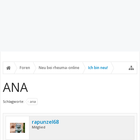
Foren
Neu bei rheuma-online
Ich bin neu!
ANA
Schlagworte:
ana
rapunzel68
Mitglied