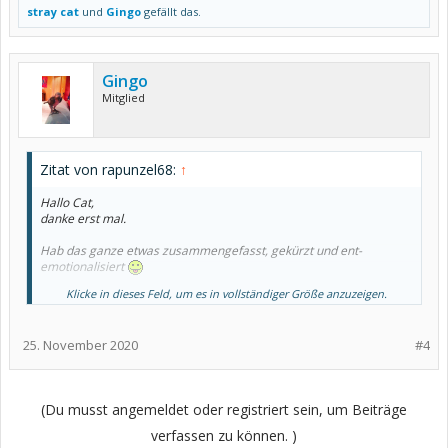
stray cat
und
Gingo
gefällt das.
Gingo
Mitglied
Zitat von rapunzel68:
↑
Hallo Cat,
danke erst mal.
Hab das ganze etwas zusammengefasst, gekürzt und ent-
emotionalisiert
Klicke in dieses Feld, um es in vollständiger Größe anzuzeigen.
2005 Diagnose Typ A Gastritis, tubuläres Magenadenom (Bericht
ging an HA - nichts passiert)
25. November 2020
#4
2011 Diagnose Hashimoto
2011 Entfernung des Adenoms
davor, danach, dazwischen immer wieder mal Kreisrunder
Haarausfall
(Du musst angemeldet oder registriert sein, um Beiträge
2014 Muskelschmerzen, zunächst hauptsächlich in Beinen und
verfassen zu können. )
Armen /