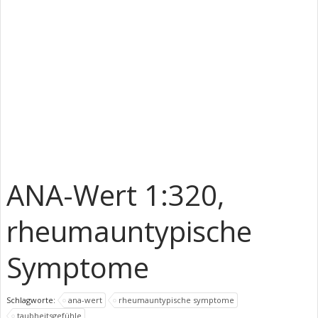
ANA-Wert 1:320,
rheumauntypische
Symptome
Schlagworte:
ana-wert
rheumauntypische symptome
taubheitsgefühle