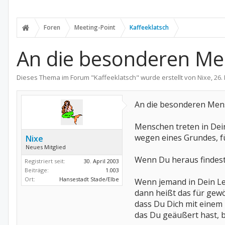
Foren
Meeting-Point
Kaffeeklatsch
An die besonderen M
Dieses Thema im Forum "
Kaffeeklatsch
" wurde erstellt von
Nixe
,
26.
An die besonderen Men
Menschen treten in Dei
wegen eines Grundes, fü
Nixe
Neues Mitglied
Wenn Du heraus findest,
Registriert seit:
30. April 2003
Beiträge:
1.003
Ort:
Hansestadt Stade/Elbe
Wenn jemand in Dein Le
dann heißt das für gewö
dass Du Dich mit einem
das Du geäußert hast, 