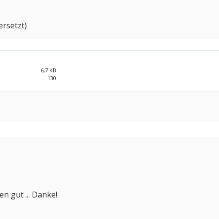
ersetzt)
6,7 KB
130
n gut ... Danke!