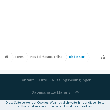
Foren
Neu bei rheuma-online
Ich bin neu!
Kontakt
Hilfe
Nutzungsbedingungen
Datenschutzerklärung
Diese Seite verwendet Cookies. Wenn du dich weiterhin auf dieser Seite
Forum software by XenForo™
aufhältst, akzeptierst du unseren Einsatz von Cookies.
-
Deutsch von xenDach