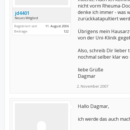
nicht vorm Rheuma-Doc s
denke ich immer - was wi
jd4401
zurückkatapultiert werd
Neues Mitglied
Registriert seit:
11. August 2006
Übrigens mein Hausarzt
Beiträge:
122
von der Uni-Klinik gege
Also, schreib Dir liebe
nochmal selber klar wo 
liebe Grüße
Dagmar
2. November 2007
Hallo Dagmar,
ich werde das auch mac