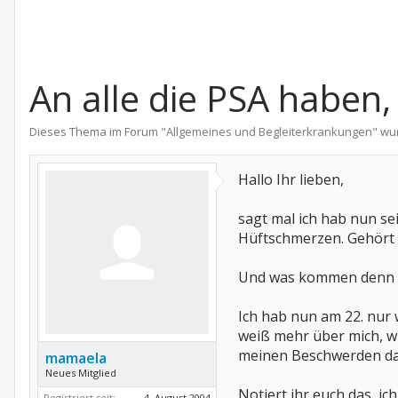
An alle die PSA haben,
Dieses Thema im Forum "
Allgemeines und Begleiterkrankungen
" wu
Hallo Ihr lieben,
sagt mal ich hab nun sei
Hüftschmerzen. Gehört
Und was kommen denn nu
Ich hab nun am 22. nur w
weiß mehr über mich, w
meinen Beschwerden dan
mamaela
Neues Mitglied
Notiert ihr euch das, ic
Registriert seit:
4. August 2004