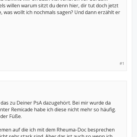
willen warum sitzt du denn hier, dir tut doch jetzt
e, was wollt ich nochmals sagen? Und dann erzählt er
#1
 das zu Deiner PsA dazugehört. Bei mir wurde da
nter Remicade habe ich diese nicht mehr so häufig.
 der Füße.
 Themen auf die ich mit dem Rheuma-Doc besprechen
 sehr stark sind. Aber das ist auch so wenn ich