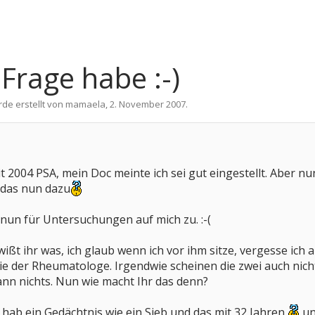
 Frage habe :-)
rde erstellt von
mamaela
,
2. November 2007
.
t 2004 PSA, mein Doc meinte ich sei gut eingestellt. Aber nu
 das nun dazu
n für Untersuchungen auf mich zu. :-(
ißt ihr was, ich glaub wenn ich vor ihm sitze, vergesse ich a
ie der Rheumatologe. Irgendwie scheinen die zwei auch nic
n nichts. Nun wie macht Ihr das denn?
h hab ein Gedächtnis wie ein Sieb und das mit 32 Jahren
un