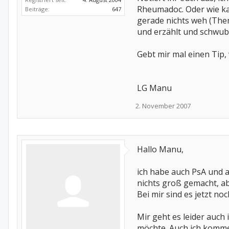
Rheumadoc. Oder wie kan
Beiträge:
647
gerade nichts weh (Them
und erzählt und schwubs
Gebt mir mal einen Tip,
LG Manu
2. November 2007
Hallo Manu,
ich habe auch PsA und a
nichts groß gemacht, ab
Bei mir sind es jetzt n
Mir geht es leider auch
möchte. Auch ich komme