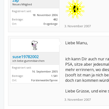
zap
Neues Mitglied
Registriert seit:
18. November 2006
Beiträge:
482
Ort:
Erzgebirge
3. November 2007
Liebe Manu,
suse19782002
ich kann Dir auch nur rat
ich liebe gummibärchen
PSA, sitze aber jedesma
Registriert seit:
mehr errinnern, wo dies
16. September 2005
(sooft ist man ja nich b
Beiträge:
1.541
doch ran kommen würde.
Ort:
Fürstenwalde/Spree
Liebe Grüsse, und eine
3. November 2007