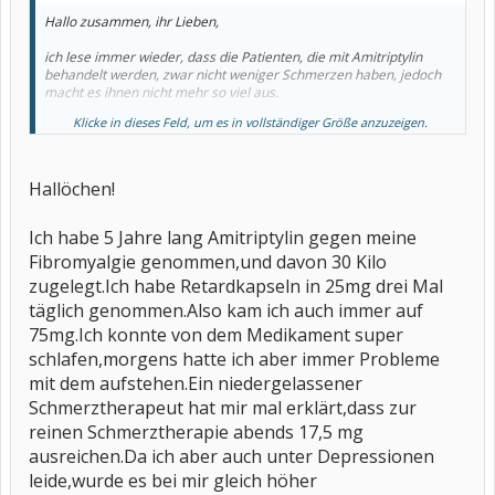
Hallo zusammen, ihr Lieben,
ich lese immer wieder, dass die Patienten, die mit Amitriptylin
behandelt werden, zwar nicht weniger Schmerzen haben, jedoch
macht es ihnen nicht mehr so viel aus.
Klicke in dieses Feld, um es in vollständiger Größe anzuzeigen.
Über die schlafanstossende Wirkung müssen wir uns gar nicht
unterhalten; das funktioniert zumindest bei mir, wie ich jetzt
glücklich feststellte.
Hallöchen!
ABER:
Jeder meiner Ärzte hat folgende Meinung und auch in vielen
Ich habe 5 Jahre lang Amitriptylin gegen meine
Artikeln, die ich über die Fibromyalgie und Amitriptylin gelesen
Fibromyalgie genommen,und davon 30 Kilo
habe, wird es beschrieben:
zugelegt.Ich habe Retardkapseln in 25mg drei Mal
Amitriptylin wirkt erst stimmungsaufhellend ab einer Gabe von
täglich genommen.Also kam ich auch immer auf
mindestens 75 mg.
75mg.Ich konnte von dem Medikament super
schlafen,morgens hatte ich aber immer Probleme
Wir Fibrokranken nehmen ja - so denke ich - zwischen 10 mg und
50 mg Amitriptylin ein. Ich habe noch von niemandem gehört, der
mit dem aufstehen.Ein niedergelassener
an die 75 mg oder sogar darüber einnimmt.
Schmerztherapeut hat mir mal erklärt,dass zur
Wie also soll das funktionieren, dass der Schmerz uns nicht mehr
reinen Schmerztherapie abends 17,5 mg
traurig macht ? Es GIBT doch KEINEN Einfluss auf die Stimmung bei
ausreichen.Da ich aber auch unter Depressionen
unseren geringen Dosierungen.
leide,wurde es bei mir gleich höher