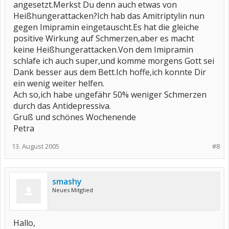
Wer weiß dazu mehr ? Mich würde die Erklärung wirklich sehr
angesetzt.Merkst Du denn auch etwas von
interessieren.
Heißhungerattacken?Ich hab das Amitriptylin nun
gegen Imipramin eingetauscht.Es hat die gleiche
Lieben Dank und herzliche Grüße mit den besten Wünschen für
einen möglichst angenehmen Tag
positive Wirkung auf Schmerzen,aber es macht
keine Heißhungerattacken.Von dem Imipramin
schlafe ich auch super,und komme morgens Gott sei
Manuela
Dank besser aus dem Bett.Ich hoffe,ich konnte Dir
ein wenig weiter helfen.
P.S.:
Bei mir bewirkt Amitriptylin meiner Meinung nach eine Steigerung
Ach so,ich habe ungefähr 50% weniger Schmerzen
der Schmerzmittelwirkung. Wenn ich Amitriptylin erhöhe, sagen
durch das Antidepressiva.
wir um 2,5 mg oder 5 mg, dann brauche ich weniger
Gruß und schönes Wochenende
Schmerzmittel, habe aber auch deutlichen Überhang morgens.
Deswegen dosiere ich Amitriptylin nur höher, wenn ich in einem
Petra
Schub stecke.
13. August 2005
#8
smashy
Neues Mitglied
Hallo,