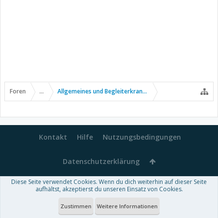
Foren
...
Allgemeines und Begleiterkrankungen
Kontakt
Hilfe
Nutzungsbedingungen
Datenschutzerklärung
Diese Seite verwendet Cookies. Wenn du dich weiterhin auf dieser Seite
Forum software by XenForo™
aufhältst, akzeptierst du unseren Einsatz von Cookies.
-
Deutsch von xenDach
Some XenForo functionality crafted by
Audentio Design
.
Theme designed by
ThemeHouse
.
Zustimmen
Weitere Informationen