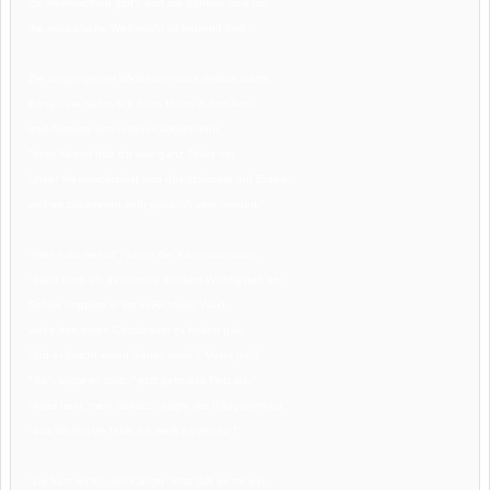
Zu Weihnachten gibt's dort nie Schnee und Eis,
die australische Weihnacht ist brüllend heiß.
Zur vergangenen Weihnacht wars tierisch warm,
Kängurine nahm lieb ihren Mann in den Arm,
und flüsterte ihm in sein Känguruhohr,
"heut Abend hab ich was ganz Tolles vor.
Unser Weihnachtsfest wird das schönste auf Erden,
weil wir zusammen sehr glücklich sein werden."
"Wenn du meinst", sagte der Känguruhmann,
"dann fang ich geschwind mit dem Wichtigsten an."
Schon hoppste er los in Richtung Wald,
weil's dort einen Christbaum zu finden galt.
Únd er bracht einen Baum, wohl 3 Meter groß.
"So", sagte er stolz, "jetzt geht das Fest los."
"Aber nein, mein Schatz", sagte die Känguruhfrau,
"das Wichtigste fehlt, ich weiß es genau !"
"Du hast recht", rief Kängu "jetzt fällt es mir ein,