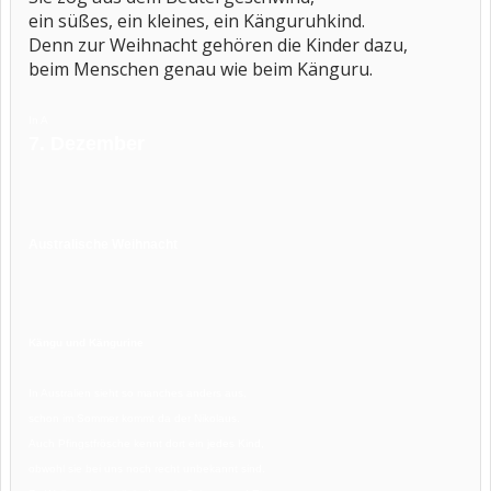
ein süßes, ein kleines, ein Känguruhkind.
Denn zur Weihnacht gehören die Kinder dazu,
beim Menschen genau wie beim Känguru.
In A
7. Dezember
Australische Weihnacht
Kängu und Kängurine
In Australien sieht so manches anders aus,
schon im Sommer kommt da der Nikolaus.
Auch Pfingstfrösche kennt dort ein jedes Kind,
obwohl sie bei uns noch recht unbekannt sind.