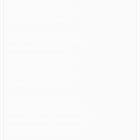
"So", sagte er stolz, "jetzt geht das Fest los."
"Aber nein, mein Schatz", sagte die Känguruhfrau,
"das Wichtigste fehlt, ich weiß es genau !"
"Du hast recht", rief Kängu "jetzt fällt es mir ein,
unser Tannenbaum darf doch nicht ungeschmückt sein."
Einen Strohstern steckte er auf die Spitze,
und verzierte die Zweige mit goldener Litze.
Dazu Kugeln und Kerzen, bis es weihnachtlich war.
"Jetzt können wir feiern, jetzt ist alles klar!"
"Aber nein, mein Schatz", sagte die Känguruhfrau,
"das Wichtigste fehlt, ich weiß es genau !"
"Ja, natürlich", rief Kängu, "du hast völlig recht,
ein Weihnachtsfest ohne Gebäck,das wär schlecht !"
Für den Teig nahm er Mehl und auch Weihnachtsgewürze,
für die Plätzchen Dosen, für sich selbst eine Schürze.
Und dann gings ans Backen ! Fast 10 Dosen voll !
"Ich bin fertig", rief Kängu, "jetzt feiern wir toll !"