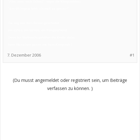
"Aber nein, mein Schatz", sagte die Känguruhfrau,
"das Wichtigste fehlt, ich weiß es genau !"
Sie zog aus dem Beutel geschwind,
ein süßes, ein kleines, ein Känguruhkind.
Denn zur Weihnacht gehören die Kinder dazu,
beim Menschen genau wie beim Känguruh !
7. Dezember 2006
#1
(Du musst angemeldet oder registriert sein, um Beiträge
verfassen zu können. )