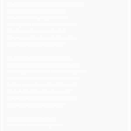
unser Tannenbaum darf doch nicht ungeschmückt sein."
Einen Strohstern steckte er auf die Spitze,
und verzierte die Zweige mit goldener Litze.
Dazu Kugeln und Kerzen, bis es weihnachtlich war.
"Jetzt können wir feiern, jetzt ist alles klar!"
"Aber nein, mein Schatz", sagte die Känguruhfrau,
"das Wichtigste fehlt, ich weiß es genau !"
"Ja, natürlich", rief Kängu, "du hast völlig recht,
ein Weihnachtsfest ohne Gebäck,das wär schlecht !"
Für den Teig nahm er Mehl und auch Weihnachtsgewürze,
für die Plätzchen Dosen, für sich selbst eine Schürze.
Und dann gings ans Backen ! Fast 10 Dosen voll !
"Ich bin fertig", rief Kängu, "jetzt feiern wir toll !"
"Aber nein, mein Schatz", sagte die Känguruhfrau,
"das Wichtigste fehlt, ich weiß es genau !"
Sie zog aus dem Beutel geschwind,
ein süßes, ein kleines, ein Känguruhkind.