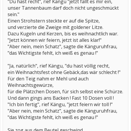
"Du hast recht", rief Kängu "jetzt fällt es mir ein,
unser Tannenbaum darf doch nicht ungeschmückt
sein."
Einen Strohstern steckte er auf die Spitze,
und verzierte die Zweige mit goldener Litze.
Dazu Kugeln und Kerzen, bis es weihnachtlich war.
"Jetzt können wir feiern, jetzt ist alles klar!"
"Aber nein, mein Schatz", sagte die Känguruhfrau,
"das Wichtigste fehlt, ich weiß es genau !"
"Ja, natürlich", rief Kängu, "du hast völlig recht,
ein Weihnachtsfest ohne Gebäck,das wär schlecht !"
Für den Teig nahm er Mehl und auch
Weihnachtsgewürze,
für die Plätzchen Dosen, für sich selbst eine Schürze.
Und dann gings ans Backen ! Fast 10 Dosen voll !
"Ich bin fertig", rief Kängu, "jetzt feiern wir toll !"
"Aber nein, mein Schatz", sagte die Känguruhfrau,
"das Wichtigste fehlt, ich weiß es genau !"
Sie zog aus dem Beutel geschwind,