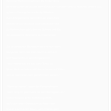
Denn zur Weihnacht gehören die Kinder dazu,
beim Menschen genau wie beim Känguruh !
ustralien sieht so manches anders aus,
schon im Sommer kommt da der Nikolaus.
Auch Pfingstfrösche kennt dort ein jedes Kind,
obwohl sie bei uns noch recht unbekannt sind.
Zu Weihnachten gibt's dort nie Schnee und Eis,
die australische Weihnacht ist brüllend heiß.
Zur vergangenen Weihnacht wars tierisch warm,
Kängurine nahm lieb ihren Mann in den Arm,
und flüsterte ihm in sein Känguruhohr,
"heut Abend hab ich was ganz Tolles vor.
Unser Weihnachtsfest wird das schönste auf Erden,
weil wir zusammen sehr glücklich sein werden."
"Wenn du meinst", sagte der Känguruhmann,
"dann fang ich geschwind mit dem Wichtigsten an."
Schon hoppste er los in Richtung Wald,
weil's dort einen Christbaum zu finden galt.
Únd er bracht einen Baum, wohl 3 Meter groß.