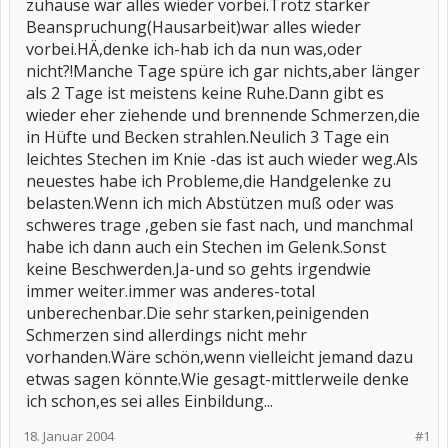
zuhause war alles wieder vorbei.Trotz starker
Beanspruchung(Hausarbeit)war alles wieder
vorbei.HÄ,denke ich-hab ich da nun was,oder
nicht?!Manche Tage spüre ich gar nichts,aber länger
als 2 Tage ist meistens keine Ruhe.Dann gibt es
wieder eher ziehende und brennende Schmerzen,die
in Hüfte und Becken strahlen.Neulich 3 Tage ein
leichtes Stechen im Knie -das ist auch wieder weg.Als
neuestes habe ich Probleme,die Handgelenke zu
belasten.Wenn ich mich Abstützen muß oder was
schweres trage ,geben sie fast nach, und manchmal
habe ich dann auch ein Stechen im Gelenk.Sonst
keine Beschwerden.Ja-und so gehts irgendwie
immer weiter.immer was anderes-total
unberechenbar.Die sehr starken,peinigenden
Schmerzen sind allerdings nicht mehr
vorhanden.Wäre schön,wenn vielleicht jemand dazu
etwas sagen könnte.Wie gesagt-mittlerweile denke
ich schon,es sei alles Einbildung...
18. Januar 2004
#1