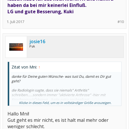
haben da bei mir keinerlei Einfluß.
LG und gute Besserung, Kuki
1. Juli 2017
#10
josie16
PsA
Zitat von Mni:
↑
danke für Deine guten Wünsche- was tust Du, damit es Dir gut
geht?
die Radiologin sagte, dass sie niemals" Arthritis"
schreiben......sondern immer "aktivierte Arthrose" -hier mit
KnochenmarkÖdemen....hatte extra nachgefragt
Klicke in dieses Feld, um es in vollständiger Größe anzuzeigen.
bitte sag mir, woran ,man den Unterschied, auf dem Du so
Hallo Mni!
bestehst, festmacht!
Gut geht es mir nicht, es ist halt mal mehr oder
weniger schlecht.