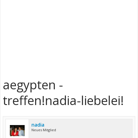
aegypten -
treffen!nadia-liebelei!
nadia
Neues Mitglied