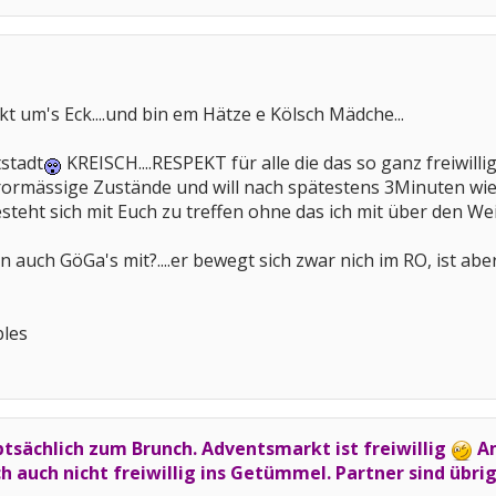
kt um's Eck....und bin em Hätze e Kölsch Mädche...
tstadt
KREISCH....RESPEKT für alle die das so ganz freiwill
rrormässige Zustände und will nach spätestens 3Minuten wied
steht sich mit Euch zu treffen ohne das ich mit über den W
 auch GöGa's mit?....er bewegt sich zwar nich im RO, ist ab
bles
ptsächlich zum Brunch. Adventsmarkt ist freiwillig
Am
 auch nicht freiwillig ins Getümmel. Partner sind übr