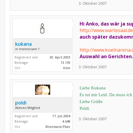
3. Oktober 2007
Hi Anko, das wär ja s
http://www.wartesaal.de
auch später dazukommen
kukana
in memoriam †
http://www.koelnarena
Auswahl an Gerichten.
Registriert seit:
30. April 2003
Beiträge:
13.139
3. Oktober 2007
Ort:
Köln
Liebe Kukana
Es tut mir Leid. Da muss ich
Liebe Grüße
poldi
Aktives Mitglied
Poldi
Registriert seit:
17. Juli 2004
3. Oktober 2007
Beiträge:
4.648
Ort:
Rheinland-Pfalz