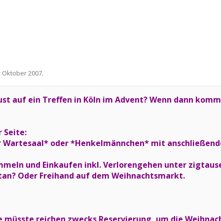
. Oktober 2007
.
ust auf ein Treffen in Köln im Advent? Wenn dann komm
 Seite:
ter Wartesaal* oder *Henkelmännchen* mit anschließe
mmeln und Einkaufen inkl. Verlorengehen unter zigtause
tan? Oder Freihand auf dem Weihnachtsmarkt.
e müsste reichen zwecks Reservierung, um die Weihnach