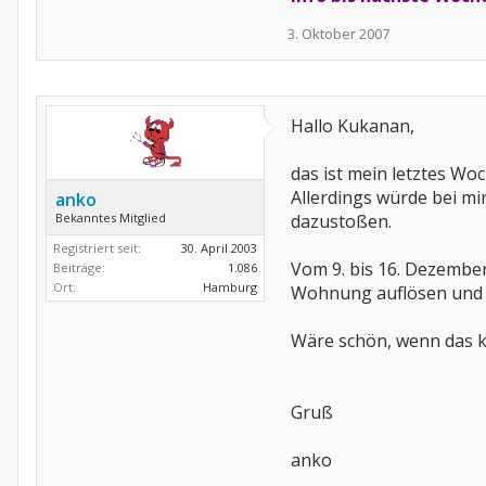
3. Oktober 2007
Hallo Kukanan,
das ist mein letztes Wo
Allerdings würde bei mir
anko
Bekanntes Mitglied
dazustoßen.
Registriert seit:
30. April 2003
Vom 9. bis 16. Dezember
Beiträge:
1.086
Ort:
Hamburg
Wohnung auflösen und 
Wäre schön, wenn das 
Gruß
anko