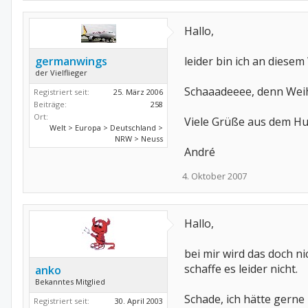
Hallo,
germanwings
leider bin ich an dies
der Vielflieger
Schaaadeeee, denn Wei
Registriert seit:
25. März 2006
Beiträge:
258
Ort:
Viele Grüße aus dem H
Welt > Europa > Deutschland >
NRW > Neuss
André
4. Oktober 2007
Hallo,
bei mir wird das doch n
schaffe es leider nicht.
anko
Bekanntes Mitglied
Schade, ich hätte gerne
Registriert seit:
30. April 2003