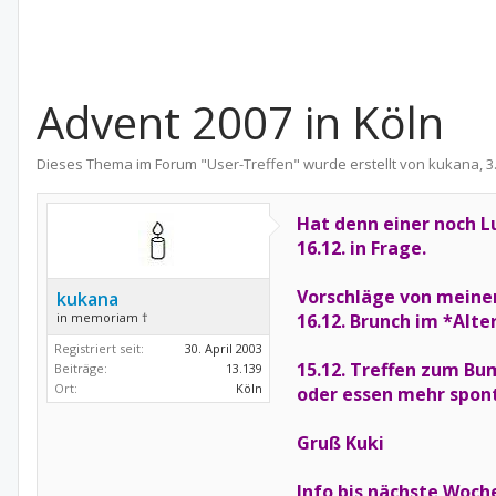
Advent 2007 in Köln
Dieses Thema im Forum "
User-Treffen
" wurde erstellt von
kukana
,
3
Hat denn einer noch L
16.12. in Frage.
Vorschläge von meiner
kukana
in memoriam †
16.12. Brunch im *Al
Registriert seit:
30. April 2003
15.12. Treffen zum Bu
Beiträge:
13.139
Ort:
Köln
oder essen mehr spon
Gruß Kuki
Info bis nächste Woch