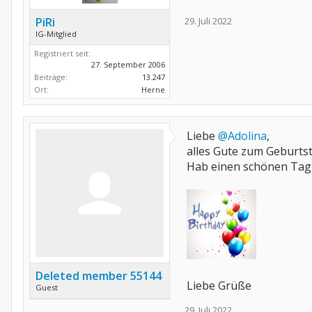
PiRi
29. Juli 2022
IG-Mitglied
Registriert seit:
27. September 2006
Beiträge:
13.247
Ort:
Herne
Liebe
@Adolina
,
alles Gute zum Geburtst
Hab einen schönen Tag i
Deleted member 55144
Liebe Grüße
Guest
29. Juli 2022