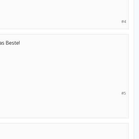
#4
as Beste!
#5