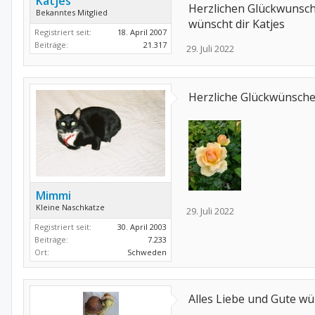
Katjes
Herzlichen Glückwunsc
Bekanntes Mitglied
wünscht dir Katjes
Registriert seit:
18. April 2007
Beiträge:
21.317
29. Juli 2022
Herzliche Glückwünsche
Mimmi
Kleine Naschkatze
29. Juli 2022
Registriert seit:
30. April 2003
Beiträge:
7.233
Ort:
Schweden
Alles Liebe und Gute wü