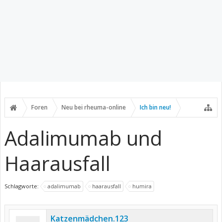
Foren
Neu bei rheuma-online
Ich bin neu!
Adalimumab und
Haarausfall
Schlagworte:
adalimumab
haarausfall
humira
Katzenmädchen.123