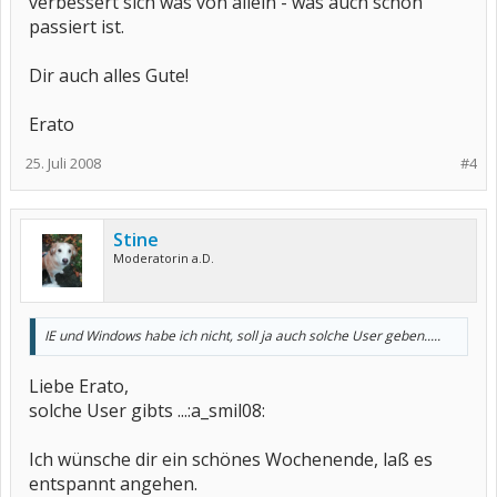
verbessert sich was von allein - was auch schon
passiert ist.
Dir auch alles Gute!
Erato
25. Juli 2008
#4
Stine
Moderatorin a.D.
IE und Windows habe ich nicht, soll ja auch solche User geben.....
Liebe Erato,
solche User gibts ...:a_smil08:
Ich wünsche dir ein schönes Wochenende, laß es
entspannt angehen.