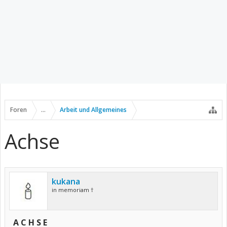
Foren
...
Arbeit und Allgemeines
Achse
kukana
in memoriam †
A C H S E