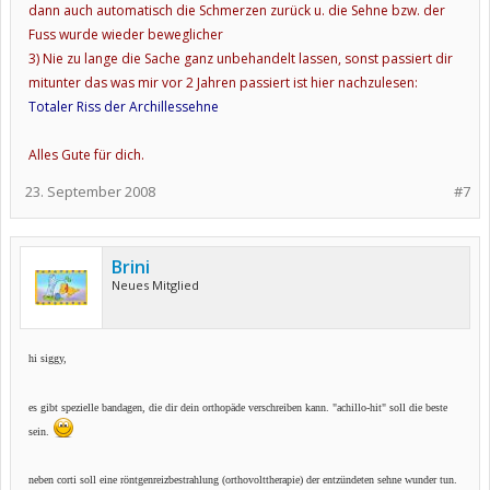
dann auch automatisch die Schmerzen zurück u. die Sehne bzw. der
Fuss wurde wieder beweglicher
3) Nie zu lange die Sache ganz unbehandelt lassen, sonst passiert dir
mitunter das was mir vor 2 Jahren passiert ist hier nachzulesen:
Totaler Riss der Archillessehne
Alles Gute für dich.
23. September 2008
#7
Brini
Neues Mitglied
hi siggy,
es gibt spezielle bandagen, die dir dein orthopäde verschreiben kann.
"achillo-hit" soll die beste
sein.
neben corti soll eine röntgenreizbestrahlung (orthovolttherapie) der entzündeten sehne wunder tun.