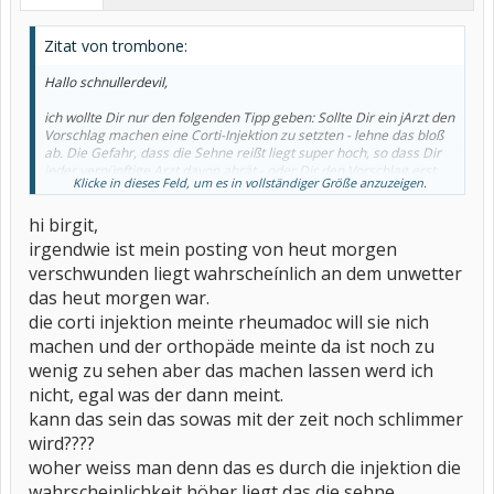
Zitat von trombone:
Hallo schnullerdevil,
ich wollte Dir nur den folgenden Tipp geben: Sollte Dir ein jArzt den
Vorschlag machen eine Corti-Injektion zu setzten - lehne das bloß
ab. Die Gefahr, dass die Sehne reißt liegt super hoch, so dass Dir
jeder vernünftige Arzt davon abrät - oder Dir den Vorschlag erst
Klicke in dieses Feld, um es in vollständiger Größe anzuzeigen.
gar nicht macht.
hi birgit,
Wünsche Dir gute Besserung (hatte im letzten Jahr die gleichen
Probleme)
irgendwie ist mein posting von heut morgen
verschwunden liegt wahrscheínlich an dem unwetter
Birgit
das heut morgen war.
die corti injektion meinte rheumadoc will sie nich
machen und der orthopäde meinte da ist noch zu
wenig zu sehen aber das machen lassen werd ich
nicht, egal was der dann meint.
kann das sein das sowas mit der zeit noch schlimmer
wird????
woher weiss man denn das es durch die injektion die
wahrscheinlichkeit höher liegt das die sehne