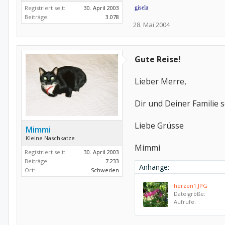
Registriert seit:
30. April 2003
gisela
Beiträge:
3.078
28. Mai 2004
Gute Reise!
Lieber Merre,
Dir und Deiner Familie s
Liebe Grüsse
Mimmi
Kleine Naschkatze
Mimmi
Registriert seit:
30. April 2003
Beiträge:
7.233
Anhänge:
Ort:
Schweden
herzen1.JPG
Dateigröße:
Aufrufe: