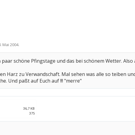
8. Mai 2004
.
in paar schöne Pfingstage und das bei schönem Wetter. Als
nen Harz zu Verwandschaft. Mal sehen was alle so teiben un
he. Und paßt auf Euch auf !!! "merre"
36,7 KB
375