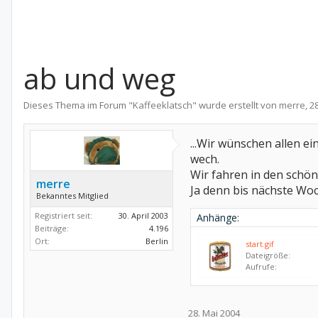
ab und weg
Dieses Thema im Forum "
Kaffeeklatsch
" wurde erstellt von
merre
,
2
...Wir wünschen allen e
wech.
Wir fahren in den schö
merre
Ja denn bis nächste Woc
Bekanntes Mitglied
Registriert seit:
30. April 2003
Anhänge:
Beiträge:
4.196
Ort:
Berlin
start.gif
Dateigröße:
Aufrufe:
28. Mai 2004