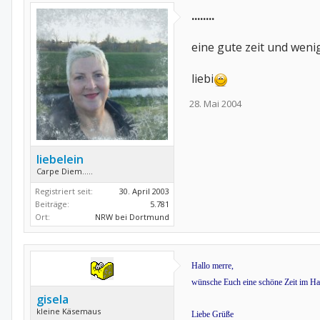
........
eine gute zeit und wen
liebi
28. Mai 2004
liebelein
Carpe Diem.....
Registriert seit:
30. April 2003
Beiträge:
5.781
Ort:
NRW bei Dortmund
Hallo merre,
wünsche Euch eine schöne Zeit im Har
gisela
kleine Käsemaus
Liebe Grüße