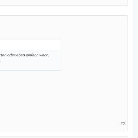
rten oder eben einfach wech.
.
#2