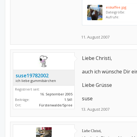
eiskaffee.jpg
Dateigröße:
Aufrufe:
11. August 2007
Liebe Christi,
auch ich wünsche Dir e
suse19782002
ich liebe gummibärchen
Liebe Grüsse
Registriert seit:
16. September 2005
suse
Beiträge:
1.541
Ort:
Fürstenwalde/Spree
13. August 2007
Liebe Christi,