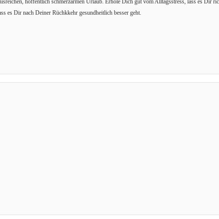
isreichen, hoffentlich schmerzarmen Urlaub. Erhole Dich gut vom Alltagsstress, lass es Dir ric
ass es Dir nach Deiner Rüchkkehr gesundheitlich besser geht.