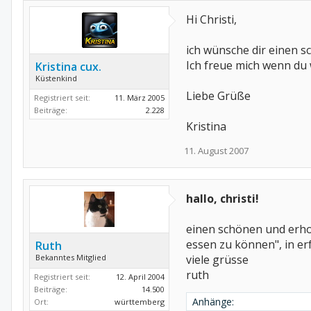
Hi Christi,
ich wünsche dir einen 
Ich freue mich wenn du w
Kristina cux.
Küstenkind
Liebe Grüße
Registriert seit:
11. März 2005
Beiträge:
2.228
Kristina
11. August 2007
hallo, christi!
einen schönen und erhol
essen zu können", in er
Ruth
Bekanntes Mitglied
viele grüsse
ruth
Registriert seit:
12. April 2004
Beiträge:
14.500
Anhänge:
Ort:
württemberg