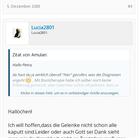
5. Dezember 2005
#3
Lucia2801
Lucia2801
Zitat von Amulan:
Hallo Petra,
da hast du ja wirklich überall "hier" gerufen, was die Diagnosen
angeht
. Mit Basistherapie habe ich selber noch keine
Erfahrung gemacht, aber habe hier schon oft gelesen, dass es
einige Woche oder Monate dauern kann, bis die Wirkung eintritt.
Klicke in dieses Feld, um es in vollständiger Größe anzuzeigen.
Bis dahin heißt es also, Geduld haben und schauen, dass man mit
den Nebenwirkungen klarkommt, die unter Umständen im
Gegensatz zur Wirkung sofort eintreten können. Aber wie Susanne
schon sagte, ist die Basistherapie sicher sinnvoll und wichtig, damit
Hallöchen!
keine Gelenke kaputtgehen.
Ich wünsch dir auch viel Erfolg damit!
Ich will hoffen,dass die Gelenke nicht schon alle
kaputt sind.Leider oder auch Gott sei Dank sieht