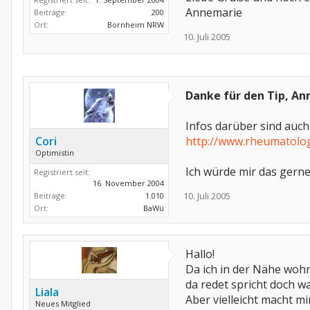
Annemarie
Beiträge:
200
Ort:
Bornheim NRW
10. Juli 2005
Danke für den Tip, An
Infos darüber sind auch
Cori
http://www.rheumatolo
Optimistin
Ich würde mir das gern
Registriert seit:
16. November 2004
10. Juli 2005
Beiträge:
1.010
Ort:
BaWü
Hallo!
Da ich in der Nähe wohn
da redet spricht doch w
Liala
Aber vielleicht macht m
Neues Mitglied