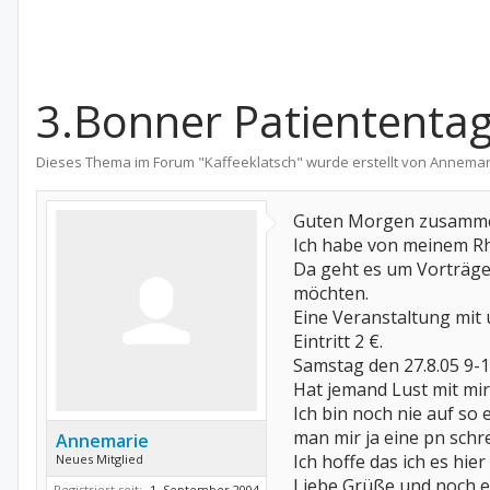
3.Bonner Patiententa
Dieses Thema im Forum "
Kaffeeklatsch
" wurde erstellt von
Annemar
Guten Morgen zusamm
Ich habe von meinem R
Da geht es um Vorträge
möchten.
Eine Veranstaltung mit 
Eintritt 2 €.
Samstag den 27.8.05 9-1
Hat jemand Lust mit mi
Ich bin noch nie auf s
man mir ja eine pn schr
Annemarie
Ich hoffe das ich es hier
Neues Mitglied
Liebe Grüße und noch 
Registriert seit:
1. September 2004