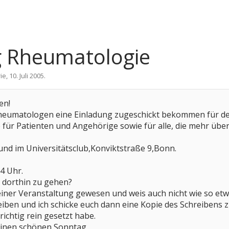
g Rheumatologie
ie
,
10. Juli 2005
.
en!
heumatologen eine Einladung zugeschickt bekommen für de
 für Patienten und Angehörige sowie für alle, die mehr ü
und im Universitätsclub,Konviktstraße 9,Bonn.
4 Uhr.
r dorthin zu gehen?
o einer Veranstaltung gewesen und weis auch nicht wie so 
eiben und ich schicke euch dann eine Kopie des Schreibens z
 richtig rein gesetzt habe.
einen schönen Sonntag