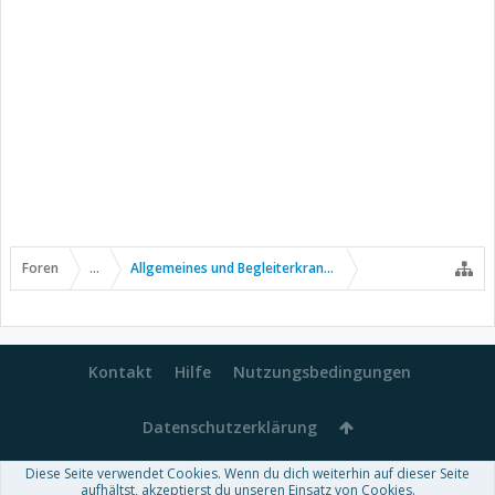
Foren
...
Allgemeines und Begleiterkrankungen
Kontakt
Hilfe
Nutzungsbedingungen
Datenschutzerklärung
Diese Seite verwendet Cookies. Wenn du dich weiterhin auf dieser Seite
Forum software by XenForo™
aufhältst, akzeptierst du unseren Einsatz von Cookies.
-
Deutsch von xenDach