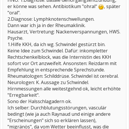
HNO: 1.Diagnose: basale Gehörgangsentzündung,
er könne was sehen. Antibiotikum "ohral"
, später
"oral".
2.Diagnose: Lymphknotenschwellungen.
Dann war ich ja in der Rheumaklinik.
Hausarzt, Vertretung: Nackenverspannungen, HWS.
Psyche.
1.Hilfe KKH, da ich wg. Schwindel gestürzt bin.
Keine Idee zum Schwindel. Dafür: inkompletter
Rechtschenkelblock, was die Internistin des KKH
sofort vor Ort anzweifelt. Ansonsten: Reizdarm mit
Empfehlung in entsprechende Sprechstunde.
Rheumatologen: Schilddrüse. Schwindel ist cerebral.
Neurologen: K. Aussage zu Schwindel.
Hirnmessungen alle weitestgehnd ok, leicht erhöhte
"Erregbarkeit".
Sono der Halsschlagadern ok.
Ich selber: Durchblutungsstörungen, vasculär
bedingt (wie ja auch Raynaud und einige andere
"Erscheinungen" sich so erklären lassen),
"migränös", da vom Wetter beeinflusst, was die