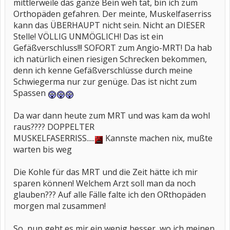
mittlerweile das ganze Bein weh tat, bin ich zum
Orthopäden gefahren. Der meinte, Muskelfaserriss
kann das ÜBERHAUPT nicht sein. Nicht an DIESER
Stelle! VÖLLIG UNMÖGLICH! Das ist ein
Gefäßverschluss!!! SOFORT zum Angio-MRT! Da hab
ich natürlich einen riesigen Schrecken bekommen,
denn ich kenne Gefäßverschlüsse durch meine
Schwiegerma nur zur genüge. Das ist nicht zum
Spassen
Da war dann heute zum MRT und was kam da wohl
raus???? DOPPELTER
MUSKELFASERRISS.....
Kannste machen nix, mußte
warten bis weg
Die Kohle für das MRT und die Zeit hätte ich mir
sparen können! Welchem Arzt soll man da noch
glauben??? Auf alle Fälle falte ich den ORthopäden
morgen mal zusammen!
So, nun geht es mir ein wenig besser, wo ich meinen