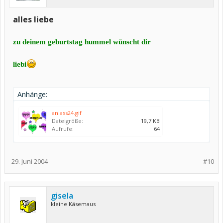
alles liebe
zu deinem geburtstag hummel wünscht dir
liebi
Anhänge:
anlass24.gif
Dateigröße:
19,7 KB
Aufrufe:
64
29. Juni 2004
#10
gisela
kleine Käsemaus