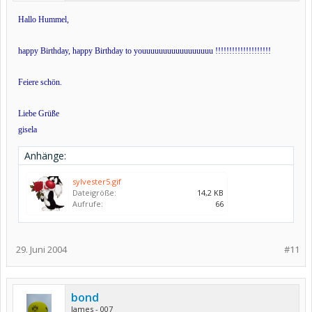
Hallo Hummel,
happy Birthday, happy Birthday to youuuuuuuuuuuuuuuuu !!!!!!!!!!!!!!!!!!!!
Feiere schön.
Liebe Grüße
gisela
Anhänge:
sylvester5.gif
Dateigröße:
14,2 KB
Aufrufe:
66
29. Juni 2004
#11
bond
James - 007