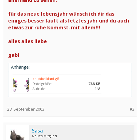
allerhand zu sehen.
für das neue lebensjahr wünsch ich dir das
einiges besser läuft als letztes jahr und du auch
etwas zur ruhe kommst. mit allem!!!
alles alles liebe
gabi
Anhänge:
knubbelklani.gif
Dateigröße:
73,8 KB
Aufrufe:
148
28. September 2003
#3
Sasa
Neues Mitglied