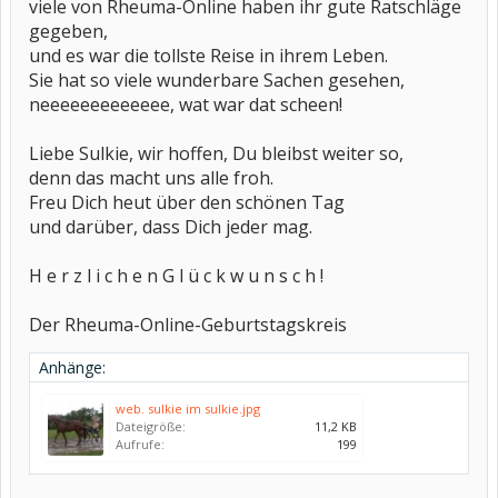
viele von Rheuma-Online haben ihr gute Ratschläge
gegeben,
und es war die tollste Reise in ihrem Leben.
Sie hat so viele wunderbare Sachen gesehen,
neeeeeeeeeeeee, wat war dat scheen!
Liebe Sulkie, wir hoffen, Du bleibst weiter so,
denn das macht uns alle froh.
Freu Dich heut über den schönen Tag
und darüber, dass Dich jeder mag.
H e r z l i c h e n G l ü c k w u n s c h !
Der Rheuma-Online-Geburtstagskreis
Anhänge:
web. sulkie im sulkie.jpg
Dateigröße:
11,2 KB
Aufrufe:
199