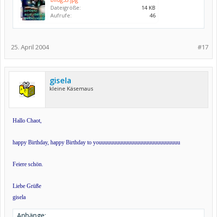
Dateigröße:
14 KB
Aufrufe:
46
25. April 2004
#17
gisela
kleine Käsemaus
Hallo Chaot,
happy Birthday, happy Birthday to youuuuuuuuuuuuuuuuuuuuuuuuuuuu
Feiere schön.
Liebe Grüße
gisela
Anhänge: