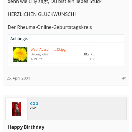
denn wie Lilly sagt, Du bist ein liebes Stück.
HERZLICHEN GLÜCKWUNSCH !
Der Rheuma-Online-Geburtstagskreis
Anhänge:
Web. Ausschnitt 23.jpg
Dateigröße:
18,9 KB
Aufrufe:
117
25. April 2004
#1
cop
coP
Happy Birthday