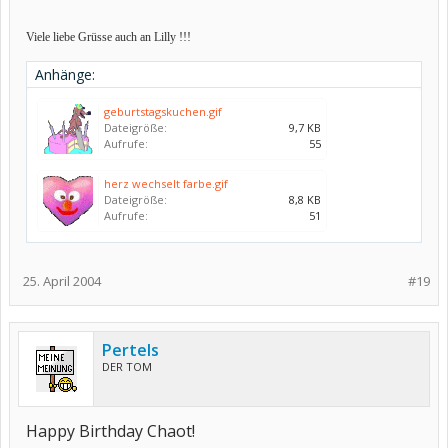
Viele liebe Grüsse auch an Lilly !!!
Anhänge:
geburtstagskuchen.gif
Dateigröße:
9,7 KB
Aufrufe:
55
herz wechselt farbe.gif
Dateigröße:
8,8 KB
Aufrufe:
51
25. April 2004
#19
Pertels
DER TOM
Happy Birthday Chaot!