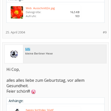
Web. Ausschnitt2e.jpg
Dateigröße:
16,5 KB
Aufrufe:
103
25. April 2004
#9
lilli
kleine Berliner Hexe
Hi Cop,
alles alles liebe zum Geburtstag, vor allem
Gesundheit.
Feier schön!!!
Anhänge:
happy birthday 14.gif