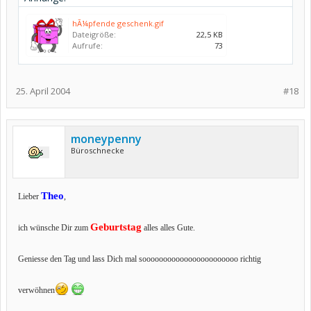
hÃ¼pfende geschenk.gif
Dateigröße:
22,5 KB
Aufrufe:
73
25. April 2004
#18
moneypenny
Büroschnecke
Theo
Lieber
,
Geburtstag
ich wünsche Dir zum
alles alles Gute.
Geniesse den Tag und lass Dich mal sooooooooooooooooooooooo richtig
verwöhnen