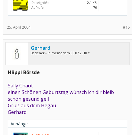
Dateigröße:
2,1 KB
Aufrufe:
76
25. April 2004
#16
Gerhard
Badener - in memoriam 08.07.2010 †
Häppi Börsde
Sally Chaot
einen Schönen Geburtstag wünsch ich dir bleib
schön gesund gell
Gruß aus dem Hegau
Gerhard
Anhänge:
bildg53.jpg