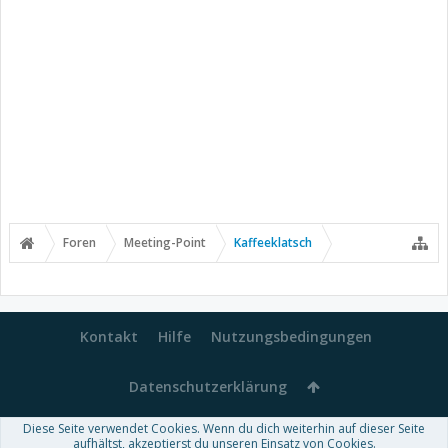
Foren
Meeting-Point
Kaffeeklatsch
Kontakt
Hilfe
Nutzungsbedingungen
Datenschutzerklärung
Diese Seite verwendet Cookies. Wenn du dich weiterhin auf dieser Seite
aufhältst, akzeptierst du unseren Einsatz von Cookies.
Forum software by XenForo™
-
Deutsch von xenDach