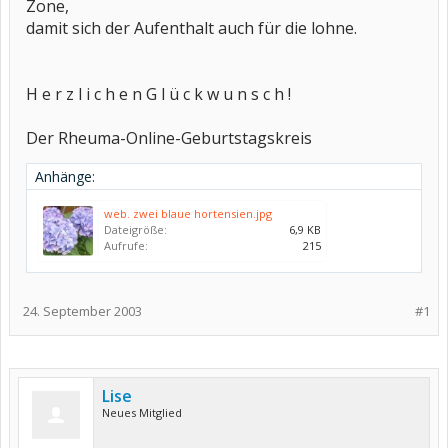
Zone,
damit sich der Aufenthalt auch für die lohne.
H e r z l i c h e n G l ü c k w u n s c h !
Der Rheuma-Online-Geburtstagskreis
Anhänge:
web. zwei blaue hortensien.jpg
Dateigröße:
6,9 KB
Aufrufe:
215
24. September 2003
#1
Lise
Neues Mitglied