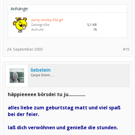
Anhänge:
party-smiley-052.gif
Dateigröße:
5,1 KB
Aufrufe:
76
24. September 2003
#15
liebelein
Carpe Diem.....
häppieeeee börsdei tu ju..............
alles liebe zum geburtstag matt und viel spaß
bei der feier.
laß dich verwöhnen und genieße die stunden.