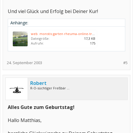
Und viel Glück und Erfolg bei Deiner Kur!
Anhänge:
web. monstis garten rheuma-online-treffen 130.jpg
Dateigröße:
17,3 KB
Aufrufe:
175
24. September 2003
#5
Robert
R-O-süchtiger Freßbär ...
Alles Gute zum Geburtstag!
Hallo Matthias,