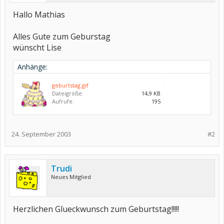
Hallo Mathias
Alles Gute zum Geburstag
wünscht Lise
Anhänge:
geburtstag.gif
Dateigröße:
14,9 KB
Aufrufe:
195
24. September 2003
#2
Trudi
Neues Mitglied
Herzlichen Glueckwunsch zum Geburtstag!!!!!