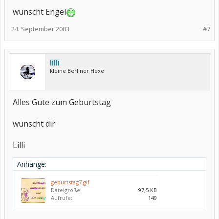
wünscht Engel
24. September 2003
#7
lilli
kleine Berliner Hexe
Alles Gute zum Geburtstag
wünscht dir
Lilli
Anhänge:
geburtstag7.gif
Dateigröße:
97,5 KB
Aufrufe:
149