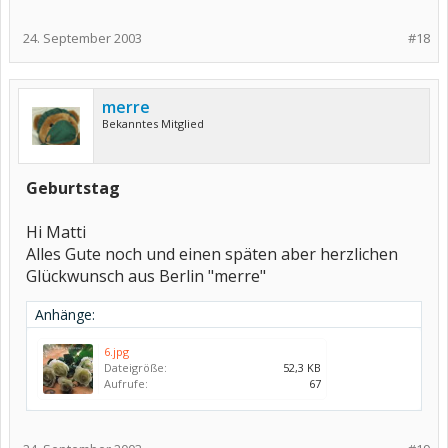
24. September 2003
#18
merre
Bekanntes Mitglied
Geburtstag
Hi Matti
Alles Gute noch und einen späten aber herzlichen
Glückwunsch aus Berlin "merre"
Anhänge:
6.jpg
Dateigröße:
52,3 KB
Aufrufe:
67