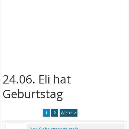
24.06. Eli hat
Geburtstag
1
2
Weiter >