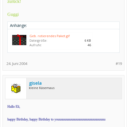
zurück!
Guggi
Anhänge:
Geb. rotierendes Paket.gif
Dateigröße:
6 KB
Aufrufe:
46
24. Juni 2004
#19
gisela
kleine Käsemaus
Hallo Eli,
happy Birthday, happy Birthday to youuuuuuuuuuuuuuuuuuuuuuuuuuuu