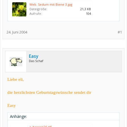
Web. Sedum mit Biene 3.jpg
Dateigröße:
21,3 KB
Aufrufe:
104
24. Juni 2004
#1
Easy
Das Schaf
Liebe eli,
die herzlichsten Geburtstagswünsche sendet dir
Easy
Anhänge:
a_herzen26.gif