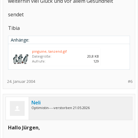
weiterhin viel Glück und vor allem Gesundheit
sendet
Tibia
Anhänge:
pinguine, tanzend.gif
Dateigröße:
20,8 KB
Aufrufe:
129
24. Januar 2004
#6
Neli
Optimistin----verstorben 21.05.2026
Hallo Jürgen,