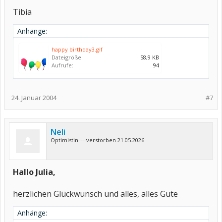
Tibia
Anhänge:
happy birthday3.gif
Dateigröße:
58,9 KB
Aufrufe:
94
24. Januar 2004
#7
Neli
Optimistin----verstorben 21.05.2026
Hallo Julia,
herzlichen Glückwunsch und alles, alles Gute
Anhänge: