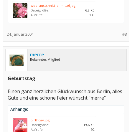
web. ausschnitt1a, mittel.jpg
Dateigröße:
6,8 KB
Aufrufe:
139
24. Januar 2004
#8
merre
Bekanntes Mitglied
Geburtstag
Einen ganz herzlichen Glückwunsch aus Berlin, alles
Gute und eine schöne Feier wünscht "merre"
Anhänge:
birthday.jpg
Dateigröße:
19,6 KB
Aufrufe:
92