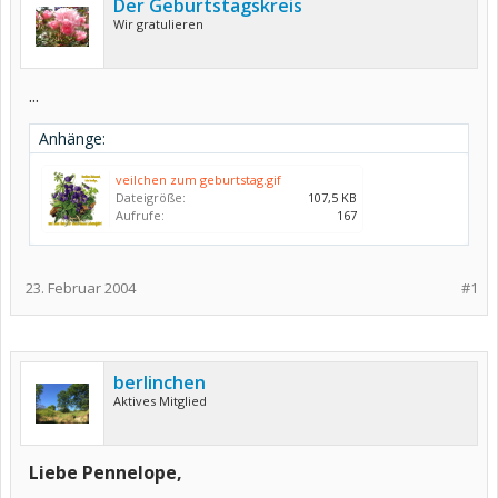
Der Geburtstagskreis
Wir gratulieren
...
Anhänge:
veilchen zum geburtstag.gif
Dateigröße:
107,5 KB
Aufrufe:
167
23. Februar 2004
#1
berlinchen
Aktives Mitglied
Liebe Pennelope,