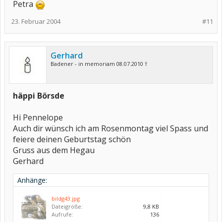
Petra
23. Februar 2004
#11
Gerhard
Badener - in memoriam 08.07.2010 †
häppi Börsde
Hi Pennelope
Auch dir wünsch ich am Rosenmontag viel Spass und
feiere deinen Geburtstag schön
Gruss aus dem Hegau
Gerhard
Anhänge:
bildg43.jpg
Dateigröße:
9,8 KB
Aufrufe:
136