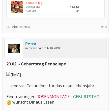
blume14.jpg
Dateigröße:
45,6 KB
Aufrufe:
124
23. Februar 2004
#10
Petra
in memoriam † 12.04.2010
23.02. - Geburtstag Pennelope
..... und viel Gesundheit für das neue Lebensjahr.
Einen sonnigen
ROSENMONTAGS
-
GEBURTSTAG
wünscht Dir aus Essen