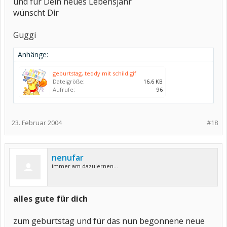
und für Dein neues Lebensjahr
wünscht Dir
Guggi
Anhänge:
geburtstag, teddy mit schild.gif
Dateigröße:
16,6 KB
Aufrufe:
96
23. Februar 2004
#18
nenufar
immer am dazulernen...
alles gute für dich
zum geburtstag und für das nun begonnene neue