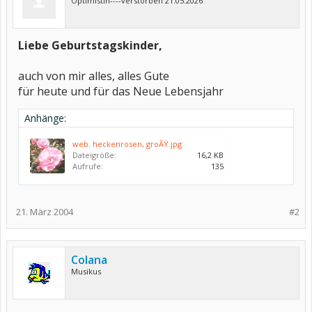
Optimistin----verstorben 21.05.2026
Liebe Geburtstagskinder,
auch von mir alles, alles Gute
für heute und für das Neue Lebensjahr
Anhänge:
web. heckenrosen, groÃŸ.jpg
Dateigröße:
16,2 KB
Aufrufe:
135
21. März 2004
#2
Colana
Musikus