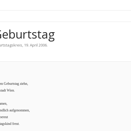
 Geburtstag
rtstagskreis
,
19. April 2006
.
em Geburtstag ziehn,
stadt Wien.
mmen,
undlich aufgenommen,
bereut
tagskind freut.