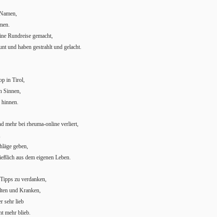
 Namen,
amen.
eine Rundreise gemacht,
unt und haben gestrahlt und gelacht.
p in Tirol,
en Sinnen,
n hinnen.
d mehr bei rheuma-online verliert,
,
hläge geben,
ließlich aus dem eigenen Leben.
 Tipps zu verdanken,
lten und Kranken,
r sehr lieb
ht mehr blieb.