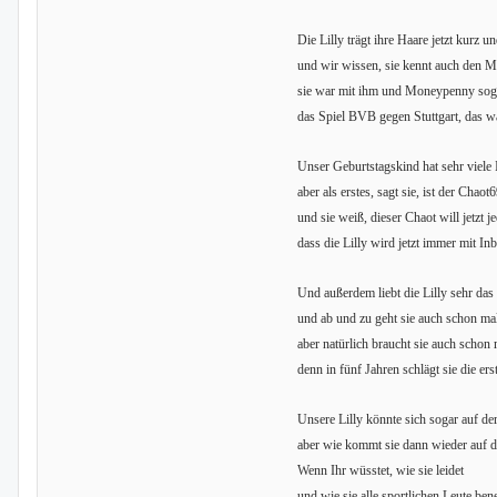
Die Lilly trägt ihre Haare jetzt kurz u
und wir wissen, sie kennt auch den M
sie war mit ihm und Moneypenny soga
das Spiel BVB gegen Stuttgart, das wa
Unser Geburtstagskind hat sehr viele 
aber als erstes, sagt sie, ist der Chaot
und sie weiß, dieser Chaot will jetzt 
dass die Lilly wird jetzt immer mit In
Und außerdem liebt die Lilly sehr das 
und ab und zu geht sie auch schon mal
aber natürlich braucht sie auch schon
denn in fünf Jahren schlägt sie die er
Unsere Lilly könnte sich sogar auf de
aber wie kommt sie dann wieder auf 
Wenn Ihr wüsstet, wie sie leidet
und wie sie alle sportlichen Leute bene