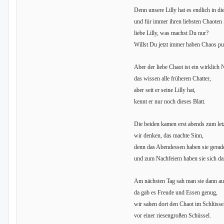
Denn unsere Lilly hat es endlich in 
und für immer ihren liebsten Chaote
liebe Lilly, was machst Du nur?
Willst Du jetzt immer haben Chaos pu
Aber der liebe Chaot ist ein wirklich N
das wissen alle früheren Chatter,
aber seit er seine Lilly hat,
kennt er nur noch dieses Blatt.
Die beiden kamen erst abends zum let
wir denken, das machte Sinn,
denn das Abendessen haben sie gerade 
und zum Nachfeiern haben sie sich dan
Am nächsten Tag sah man sie dann au
da gab es Freude und Essen genug,
wir sahen dort den Chaot im Schlüsse
vor einer riesengroßen Schüssel.