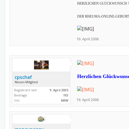
HERZLICHEN GLÜCKWUNSCH !
DER RHEUMA-ONLINE-GEBURT
19. April 2006
Herzlichen Glückwuns
cpschaf
Neues Mitglied
Registriert seit:
9. April 2005
Beiträge:
193
19. April 2006
Ort:
NRW