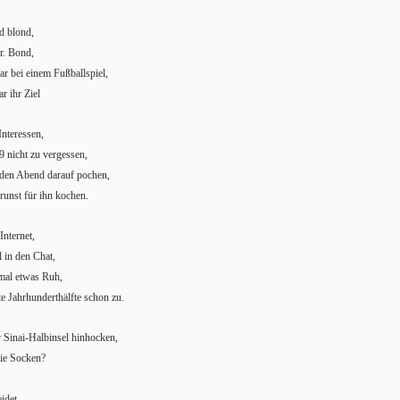
nd blond,
r. Bond,
r bei einem Fußballspiel,
r ihr Ziel
Interessen,
69 nicht zu vergessen,
jeden Abend darauf pochen,
brunst für ihn kochen.
Internet,
 in den Chat,
 mal etwas Ruh,
ste Jahrhunderthälfte schon zu.
r Sinai-Halbinsel hinhocken,
die Socken?
idet.