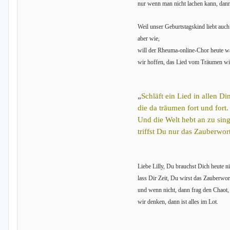
nur wenn man nicht lachen kann, dann 
Weil unser Geburtstagskind liebt auch
aber wie,
will der Rheuma-online-Chor heute w
wir hoffen, das Lied vom Träumen wir
„
Schläft ein Lied in allen Di
die da träumen fort und fort.
Und die Welt hebt an zu sin
triffst Du nur das Zauberwor
Liebe Lilly, Du brauchst Dich heute n
lass Dir Zeit, Du wirst das Zauberwor
und wenn nicht, dann frag den Chaot,
wir denken, dann ist alles im Lot.