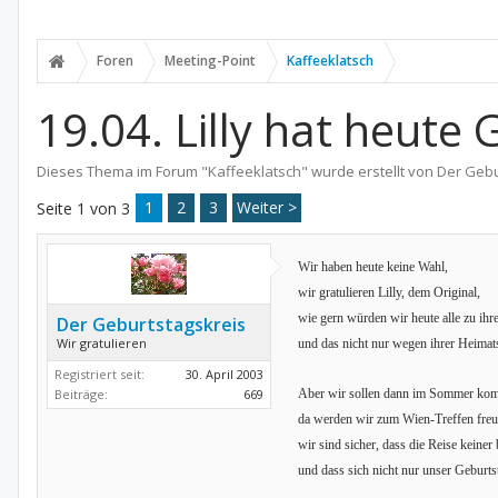
Foren
Meeting-Point
Kaffeeklatsch
19.04. Lilly hat heute
Dieses Thema im Forum "
Kaffeeklatsch
" wurde erstellt von
Der Gebu
1
2
3
Weiter >
Seite 1 von 3
Wir haben heute keine Wahl,
wir gratulieren Lilly, dem Original,
wie gern würden wir heute alle zu ihr
Der Geburtstagskreis
Wir gratulieren
und das nicht nur wegen ihrer Heimat
Registriert seit:
30. April 2003
Beiträge:
669
Aber wir sollen dann im Sommer ko
da werden wir zum Wien-Treffen fre
wir sind sicher, dass die Reise keiner 
und dass sich nicht nur unser Geburts