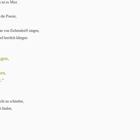
ist es Mist.
 die Poesie,
as von Eichendorff singen,
d herrlich klingen:
ngen,
gen,
t.“
icht zu schinden,
t finden,