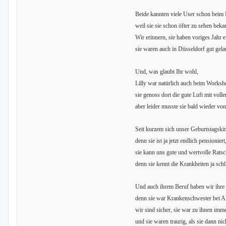
Beide kannten viele User schon beim
weil sie sie schon öfter zu sehen bek
Wir erinnern, sie haben voriges Jahr 
sie waren auch in Düsseldorf gut gela
Und, was glaubt Ihr wohl,
Lilly war natürlich auch beim Worksho
sie genoss dort die gute Luft mit voll
aber leider musste sie bald wieder vo
Seit kurzem sich unser Geburtstagskin
denn sie ist ja jetzt endlich pensioniert
sie kann uns gute und wertvolle Ratsc
denn sie kennt die Krankheiten ja sch
Und auch ihrem Beruf haben wir ihre
denn sie war Krankenschwester bei A
wir sind sicher, sie war zu ihnen imme
und sie waren traurig, als sie dann nic