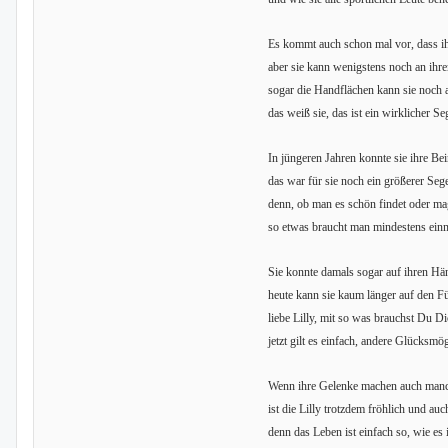
Es kommt auch schon mal vor, dass i
aber sie kann wenigstens noch an ihr
sogar die Handflächen kann sie noch 
das weiß sie, das ist ein wirklicher Se
In jüngeren Jahren konnte sie ihre Be
das war für sie noch ein größerer Seg
denn, ob man es schön findet oder ma
so etwas braucht man mindestens ein
Sie konnte damals sogar auf ihren Hä
heute kann sie kaum länger auf den F
liebe Lilly, mit so was brauchst Du Di
jetzt gilt es einfach, andere Glücksmö
Wenn ihre Gelenke machen auch man
ist die Lilly trotzdem fröhlich und auc
denn das Leben ist einfach so, wie es i