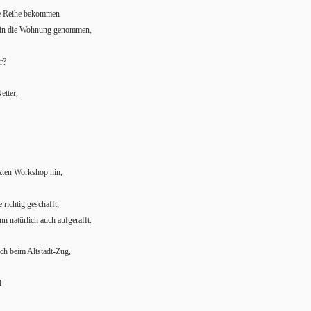
die Reihe bekommen
n in die Wohnung genommen,
r?
etter,
zten Workshop hin,
richtig geschafft,
n natürlich auch aufgerafft.
ch beim Altstadt-Zug,
l