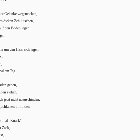
hre Gelenke wegrutschen,
em dicken Zeh lutschen,
auf den Boden legen,
gen.
ine um den Hals sich legen,
en,
g,
mal am Tag.
nden gehen,
üßen stehen,
ch jetzt nicht abzuschinden,
glichkeiten im finden.
chmal „Knack“,
h Zack,
st,