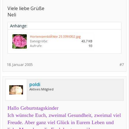
Viele liebe Grüße
Neli
Anhänge:
HortensienblÃ¼te 25 339X302.jpg
Dateigröße:
43,7 KB
Aufrufe:
93
18. Januar 2005
#7
poldi
Aktives Mitglied
Hallo Geburtstagskinder
Ich wünsche Euch, zweimal Gesundheit, zweimal viel
Freude. Aber ganz viel Glück in Eurem Leben und