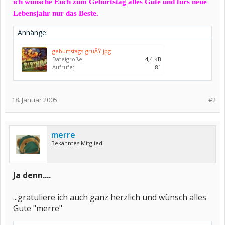
ich wünsche Euch zum Geburtstag alles Gute und fürs neue
Lebensjahr nur das Beste.
Anhänge:
geburtstags-gruÃŸ.jpg
Dateigröße:
4,4 KB
Aufrufe:
81
18. Januar 2005
#2
merre
Bekanntes Mitglied
Ja denn....
...gratuliere ich auch ganz herzlich und wünsch alles
Gute "merre"