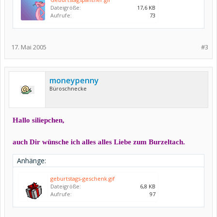
Dateigröße:
17,6 KB
Aufrufe:
73
17. Mai 2005
#3
moneypenny
Büroschnecke
Hallo siliepchen,
auch Dir wünsche ich alles alles Liebe zum Burzeltach.
Anhänge:
geburtstags-geschenk.gif
Dateigröße:
6,8 KB
Aufrufe:
97